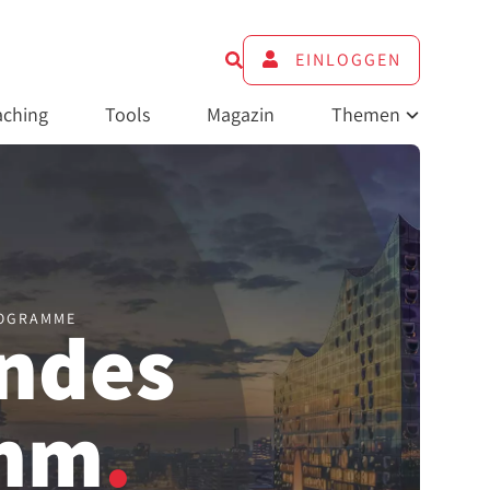
EINLOGGEN
ching
Tools
Magazin
Themen
ROGRAMME
endes
amm
.