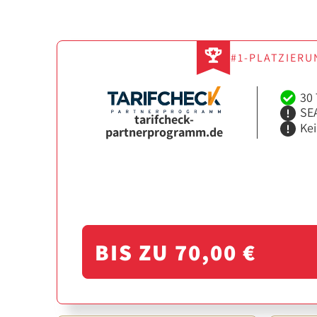
#1-PLATZIERU
30 
SEA
tarifcheck-
Ke
partnerprogramm.de
BIS ZU 70,00 €