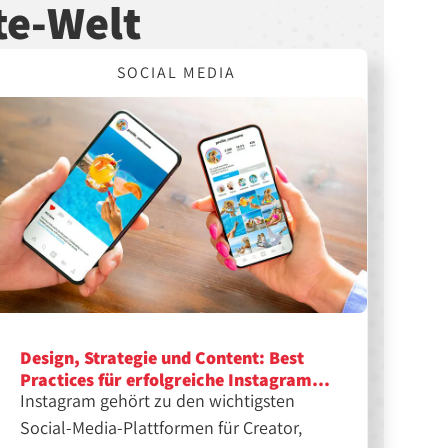
te-Welt
SOCIAL MEDIA
Design, Strategie und Content: Best
Practices für erfolgreiche Instagram-
Instagram gehört zu den wichtigsten
Feeds
Social-Media-Plattformen für Creator,