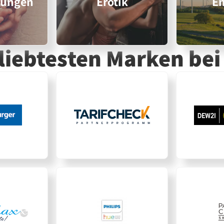
rungen
Erotik
En
eliebtesten Marken
bei 