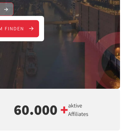
E
M FINDEN
60.000
+
aktive
Affiliates