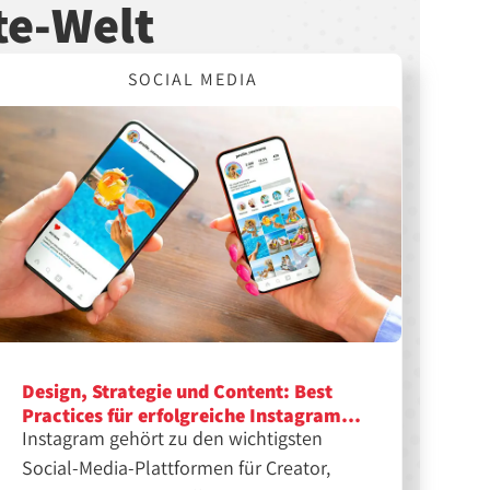
te-Welt
SOCIAL MEDIA
Design, Strategie und Content: Best
Practices für erfolgreiche Instagram-
Instagram gehört zu den wichtigsten
Feeds
Social-Media-Plattformen für Creator,