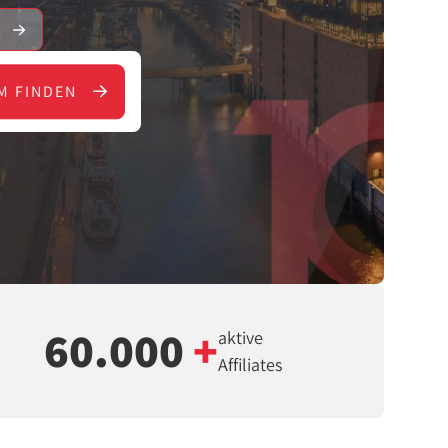
E
M FINDEN
60.000
+
aktive
Affiliates