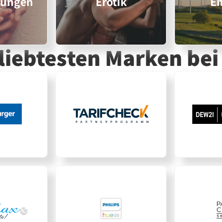
rungen
Erotik
En
eliebtesten Marken
bei 