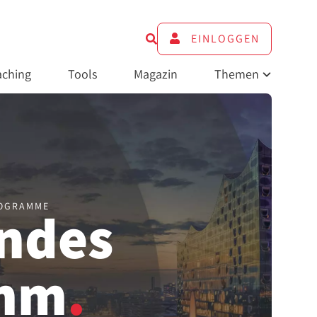
EINLOGGEN
ching
Tools
Magazin
Themen
ROGRAMME
endes
amm
.