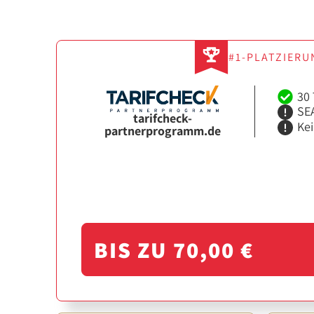
#1-PLATZIERU
30 
SEA
tarifcheck-
Ke
partnerprogramm.de
BIS ZU 70,00 €