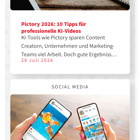
Pictory 2026: 10 Tipps für
professionelle KI-Videos
KI-Tools wie Pictory sparen Content
Creatorn, Unternehmen und Marketing-
Teams viel Arbeit. Doch gute Ergebnisse
28 Juli 2026
entstehen nicht automatisch. Mit den
richtigen Einstellungen, einer klaren
Struktur und etwas Nachbearbeitung
SOCIAL MEDIA
lassen sich aus einfachen Texten
professionelle Videos für YouTube,
Instagram, TikTok oder LinkedIn
erstellen.