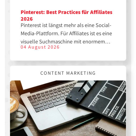
Pinterest: Best Practices für Affiliates
2026
Pinterest ist längst mehr als eine Social-
Media-Plattform. Für Affiliates ist es eine
visuelle Suchmaschine mit enormem
04 August 2026
SEO-Potenzial. Wer die richtigen Pins
erstellt, kann langfristig Traffic, Klicks
und Sales generieren. Hier erfährst du,
CONTENT MARKETING
was dir dabei hilft.