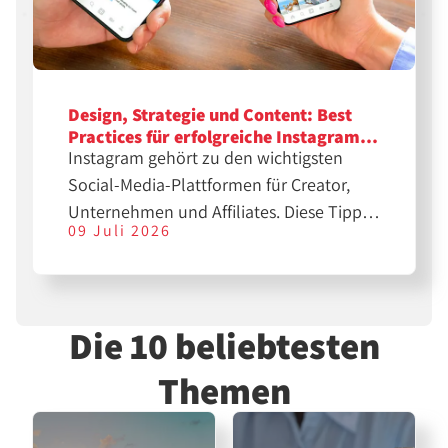
Design, Strategie und Content: Best
Practices für erfolgreiche Instagram-
Instagram gehört zu den wichtigsten
Feeds
Social-Media-Plattformen für Creator,
Unternehmen und Affiliates. Diese Tipps
09 Juli 2026
helfen dir bei der Erstellung
professioneller Feeds für eine größere
Reichweite.
Die 10 beliebtesten
Themen