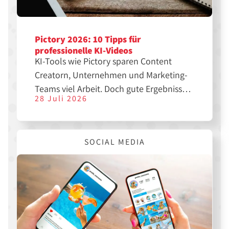
Pictory 2026: 10 Tipps für
professionelle KI-Videos
KI-Tools wie Pictory sparen Content
Creatorn, Unternehmen und Marketing-
Teams viel Arbeit. Doch gute Ergebnisse
28 Juli 2026
entstehen nicht automatisch. Mit den
richtigen Einstellungen, einer klaren
Struktur und etwas Nachbearbeitung
SOCIAL MEDIA
lassen sich aus einfachen Texten
professionelle Videos für YouTube,
Instagram, TikTok oder LinkedIn
erstellen.