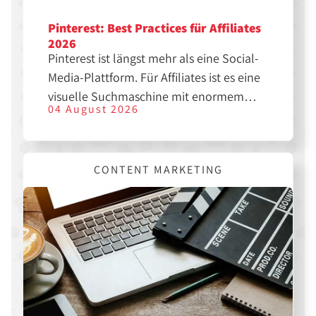
Pinterest: Best Practices für Affiliates
2026
Pinterest ist längst mehr als eine Social-
Media-Plattform. Für Affiliates ist es eine
visuelle Suchmaschine mit enormem
04 August 2026
SEO-Potenzial. Wer die richtigen Pins
erstellt, kann langfristig Traffic, Klicks
und Sales generieren. Hier erfährst du,
CONTENT MARKETING
was dir dabei hilft.