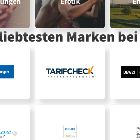
rungen
Erotik
En
eliebtesten Marken
bei 