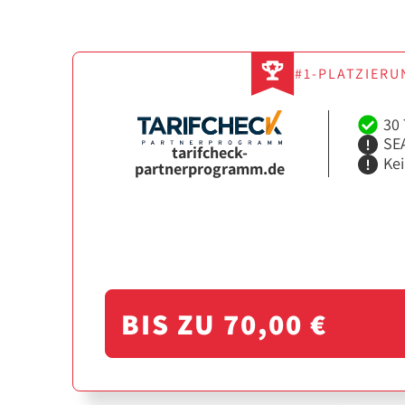
#1-PLATZIERU
30 
SEA
tarifcheck-
Ke
partnerprogramm.de
BIS ZU 70,00 €