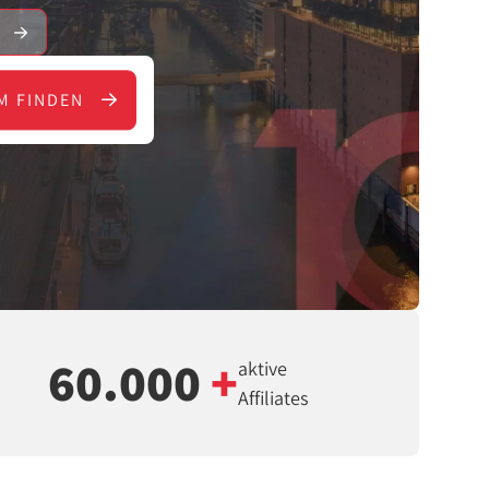
E
M FINDEN
60.000
+
aktive
Affiliates