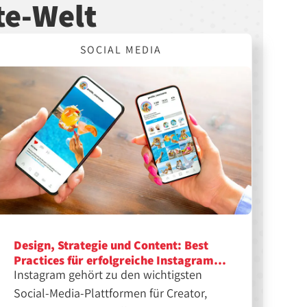
te-Welt
SOCIAL MEDIA
Design, Strategie und Content: Best
Practices für erfolgreiche Instagram-
Instagram gehört zu den wichtigsten
Feeds
Social-Media-Plattformen für Creator,