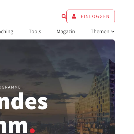
EINLOGGEN
ching
Tools
Magazin
Themen
ROGRAMME
endes
amm
.