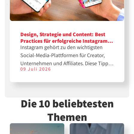
Design, Strategie und Content: Best
Practices für erfolgreiche Instagram-
Instagram gehört zu den wichtigsten
Feeds
Social-Media-Plattformen für Creator,
Unternehmen und Affiliates. Diese Tipps
09 Juli 2026
helfen dir bei der Erstellung
professioneller Feeds für eine größere
Reichweite.
Die 10 beliebtesten
Themen