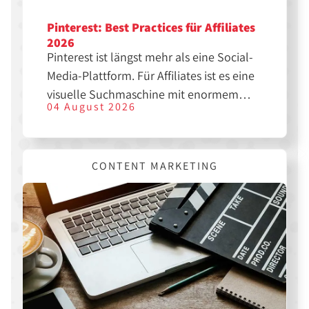
Pinterest: Best Practices für Affiliates
2026
Pinterest ist längst mehr als eine Social-
Media-Plattform. Für Affiliates ist es eine
visuelle Suchmaschine mit enormem
04 August 2026
SEO-Potenzial. Wer die richtigen Pins
erstellt, kann langfristig Traffic, Klicks
und Sales generieren. Hier erfährst du,
CONTENT MARKETING
was dir dabei hilft.