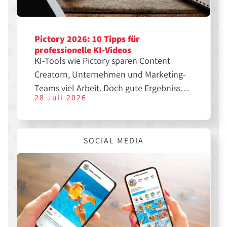
Pictory 2026: 10 Tipps für
professionelle KI-Videos
KI-Tools wie Pictory sparen Content
Creatorn, Unternehmen und Marketing-
Teams viel Arbeit. Doch gute Ergebnisse
28 Juli 2026
entstehen nicht automatisch. Mit den
richtigen Einstellungen, einer klaren
Struktur und etwas Nachbearbeitung
SOCIAL MEDIA
lassen sich aus einfachen Texten
professionelle Videos für YouTube,
Instagram, TikTok oder LinkedIn
erstellen.