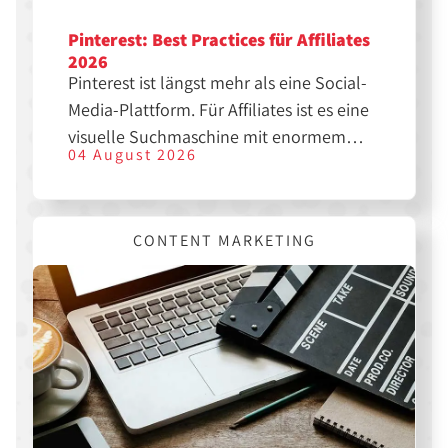
Pinterest: Best Practices für Affiliates
2026
Pinterest ist längst mehr als eine Social-
Media-Plattform. Für Affiliates ist es eine
visuelle Suchmaschine mit enormem
04 August 2026
SEO-Potenzial. Wer die richtigen Pins
erstellt, kann langfristig Traffic, Klicks
und Sales generieren. Hier erfährst du,
CONTENT MARKETING
was dir dabei hilft.