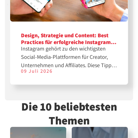
Design, Strategie und Content: Best
Practices für erfolgreiche Instagram-
Instagram gehört zu den wichtigsten
Feeds
Social-Media-Plattformen für Creator,
Unternehmen und Affiliates. Diese Tipps
09 Juli 2026
helfen dir bei der Erstellung
professioneller Feeds für eine größere
Reichweite.
Die 10 beliebtesten
Themen