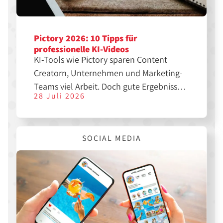
Pictory 2026: 10 Tipps für
professionelle KI-Videos
KI-Tools wie Pictory sparen Content
Creatorn, Unternehmen und Marketing-
Teams viel Arbeit. Doch gute Ergebnisse
28 Juli 2026
entstehen nicht automatisch. Mit den
richtigen Einstellungen, einer klaren
Struktur und etwas Nachbearbeitung
SOCIAL MEDIA
lassen sich aus einfachen Texten
professionelle Videos für YouTube,
Instagram, TikTok oder LinkedIn
erstellen.