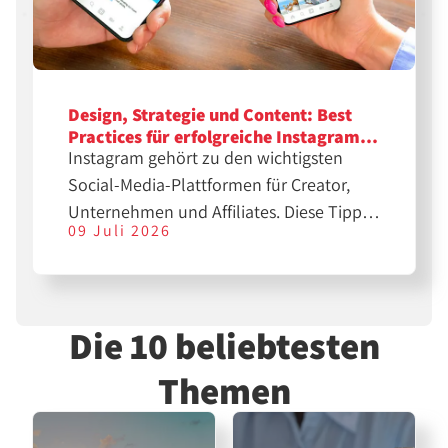
Design, Strategie und Content: Best
Practices für erfolgreiche Instagram-
Instagram gehört zu den wichtigsten
Feeds
Social-Media-Plattformen für Creator,
Unternehmen und Affiliates. Diese Tipps
09 Juli 2026
helfen dir bei der Erstellung
professioneller Feeds für eine größere
Reichweite.
Die 10 beliebtesten
Themen