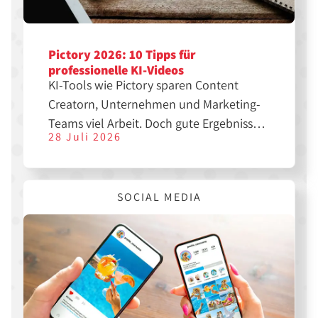
Pictory 2026: 10 Tipps für
professionelle KI-Videos
KI-Tools wie Pictory sparen Content
Creatorn, Unternehmen und Marketing-
Teams viel Arbeit. Doch gute Ergebnisse
28 Juli 2026
entstehen nicht automatisch. Mit den
richtigen Einstellungen, einer klaren
Struktur und etwas Nachbearbeitung
SOCIAL MEDIA
lassen sich aus einfachen Texten
professionelle Videos für YouTube,
Instagram, TikTok oder LinkedIn
erstellen.