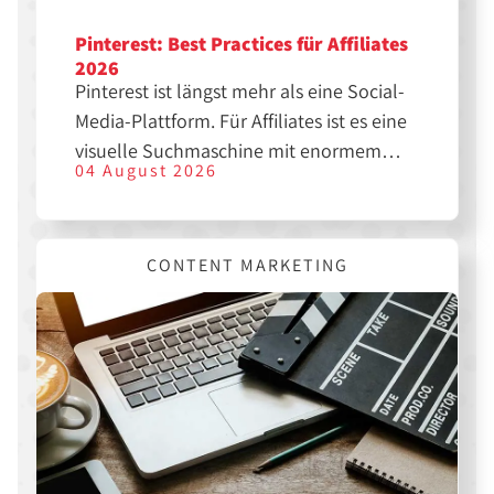
Pinterest: Best Practices für Affiliates
2026
Pinterest ist längst mehr als eine Social-
Media-Plattform. Für Affiliates ist es eine
visuelle Suchmaschine mit enormem
04 August 2026
SEO-Potenzial. Wer die richtigen Pins
erstellt, kann langfristig Traffic, Klicks
und Sales generieren. Hier erfährst du,
CONTENT MARKETING
was dir dabei hilft.