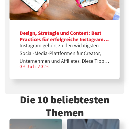
Design, Strategie und Content: Best
Practices für erfolgreiche Instagram-
Instagram gehört zu den wichtigsten
Feeds
Social-Media-Plattformen für Creator,
Unternehmen und Affiliates. Diese Tipps
09 Juli 2026
helfen dir bei der Erstellung
professioneller Feeds für eine größere
Reichweite.
Die 10 beliebtesten
Themen