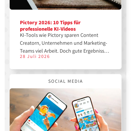
Pictory 2026: 10 Tipps für
professionelle KI-Videos
KI-Tools wie Pictory sparen Content
Creatorn, Unternehmen und Marketing-
Teams viel Arbeit. Doch gute Ergebnisse
28 Juli 2026
entstehen nicht automatisch. Mit den
richtigen Einstellungen, einer klaren
Struktur und etwas Nachbearbeitung
SOCIAL MEDIA
lassen sich aus einfachen Texten
professionelle Videos für YouTube,
Instagram, TikTok oder LinkedIn
erstellen.