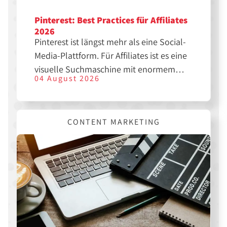
Pinterest: Best Practices für Affiliates
2026
Pinterest ist längst mehr als eine Social-
Media-Plattform. Für Affiliates ist es eine
visuelle Suchmaschine mit enormem
04 August 2026
SEO-Potenzial. Wer die richtigen Pins
erstellt, kann langfristig Traffic, Klicks
und Sales generieren. Hier erfährst du,
CONTENT MARKETING
was dir dabei hilft.