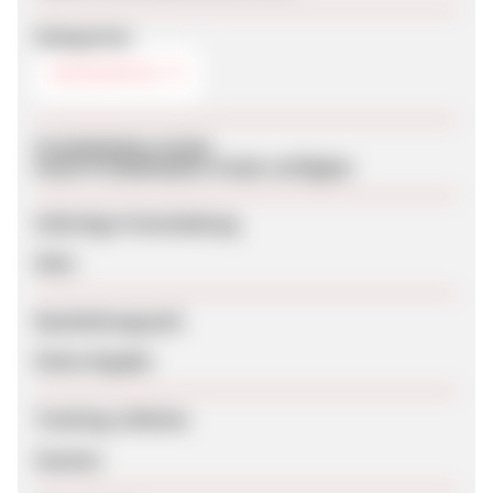
Kategorien
REISEINFOS
Produktdaten-Feeds
Keine Produktdaten-Feeds verfügbar
Sofortige Freischaltung
Nein
Bearbeitungszeit
Keine Angabe
Tracking-Lifetime
Session