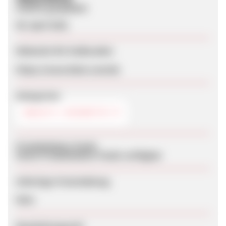
Zuletzt geupdatet
09. April 2021
Webseite für Endkunden
https://www.blezi.com/de
Kategorien
BEAUTY / KOSMETIK
Produktdaten-Feeds
Keine Produktdaten-Feeds verfügbar
Sofortige Freischaltung
Nein