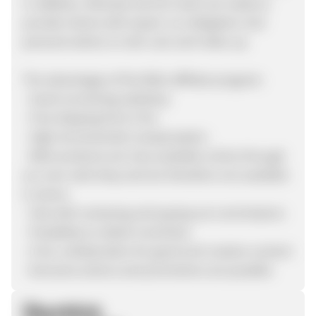
In addition, Miranda and her team are ready to
provide clients with expert, no-obligation and
personal advice on skin care and make-up.
The advantages of the Blèzi affiliate program:
- Good converting webshop
- Free shipping from € 50,-
- High (incremental) compensation
- Blèzi products are only available online through
our own web shop and are therefore not available
in stores.
- Fast with reviewing and paying out commissions
- Possibility to obtain incentives
- A fun collaboration for good and creative content
- Exclusive actions and promotions are possible
Überblick