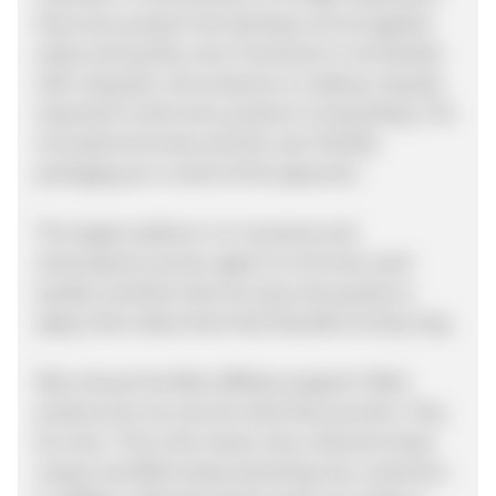
that every product she develops can be applied
easily and quickly, even if someone is not familiar
with using skin care products or makeup. Equally
important is that every product is long lasting. The
innovative formulas and the user-friendly
packaging are a result of this approach.
The target audience: no-nonsense and
active/sporty women aged 21 to 65 who want
quality cosmetics that are easy and quickly to
apply, that makes them feel beautiful all day long.
Why choose the Blèzi affiliate program? Blèzi
products do not only do what they promise. They
do more. This is the reason why customers keep
using it and Blèzi keeps attracting new customers.