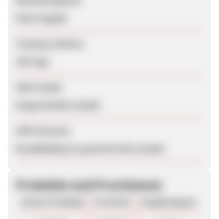
Bearbeitungszeit
Keine Angabe
Tracking-Lifetime
100 Tage
SEM erlaubt
Eingeschränkt erlaubt
SEM-Hinweise
Brandbidding ist generell nicht erlaubt
Produkte und Provisionen
Unsere Produkte
Provision
Vergütungsart