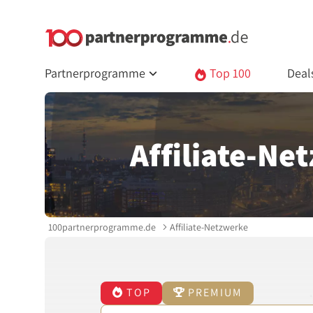
Partnerprogramme
Top 100
Deal
Affiliate-Ne
100partnerprogramme.de
Affiliate-Netzwerke
TOP
PREMIUM