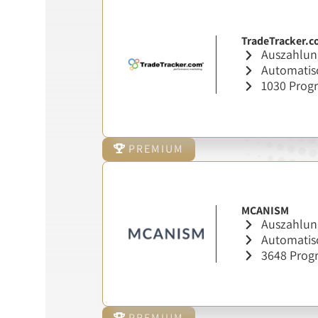
TradeTracker.
Auszahlung
Automatisc
1030 Pro
PREMIUM
MCANISM
Auszahlung
Automatisc
3648 Pro
PREMIUM