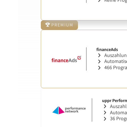
PREMIUM
financeAds
Auszahlung
Automatisc
466 Prog
uppr Perfor
Auszahl
Automat
36 Pro