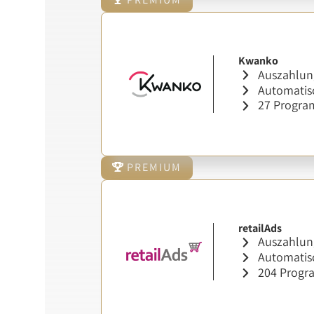
Kwanko
Auszahlung
Automatisc
27 Progr
PREMIUM
retailAds
Auszahlung
Automatisc
204 Prog