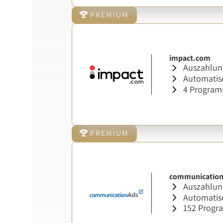
PREMIUM
impact.com
Auszahlung
Automatisc
4 Progra
PREMIUM
communicatio
Auszahlung
Automatisc
152 Prog