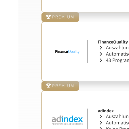
PREMIUM
FinanceQuality
Auszahlung
Automatisc
43 Progr
PREMIUM
adindex
Auszahlung
Automatisc
Keine Pr