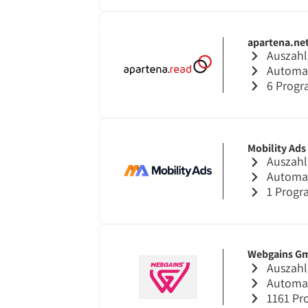
apartena.ne
Auszahl
Automat
6 Prog
Mobility Ads
Auszahl
Automat
1 Prog
Webgains G
Auszahl
Automat
1161 P