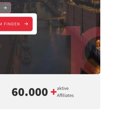
E
M FINDEN
60.000
+
aktive
Affiliates