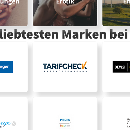
rungen
Erotik
En
eliebtesten Marken
bei 