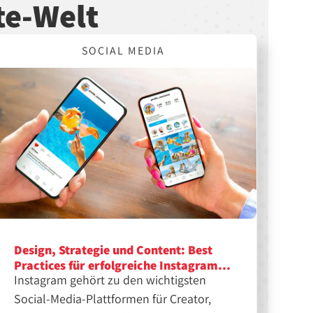
te-Welt
SOCIAL MEDIA
Design, Strategie und Content: Best
Practices für erfolgreiche Instagram-
Instagram gehört zu den wichtigsten
Feeds
Social-Media-Plattformen für Creator,