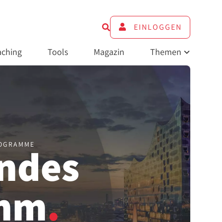
EINLOGGEN
ching
Tools
Magazin
Themen
ROGRAMME
endes
amm
.