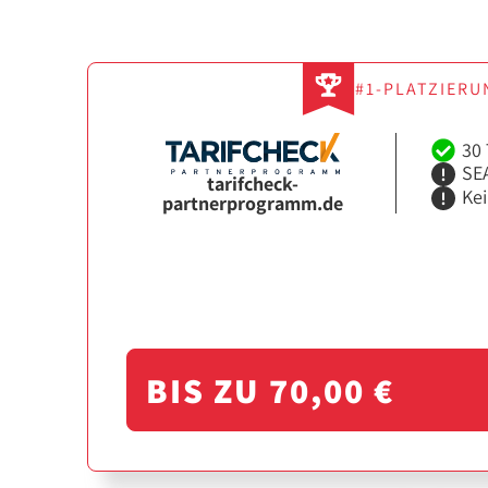
#1-PLATZIERU
30 
SEA
tarifcheck-
Ke
partnerprogramm.de
BIS ZU 70,00 €