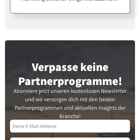
Möglichkeiten. Wir beleuchten, wie sich
verschiedene Kanäle für deine Strategie
einsetzen lassen und welche Vorteile die
Umsetzung bringt. Von den Grundlagen,
über Techniken bis hin zur Zielerreichung
- hier erfährst du alles, was du brauchst.
Lass uns gemeinsam das Potenzial von
Verpasse keine
Multi-Channel-Marketing entdecken!
Partner­programme!
Abonniere jetzt unseren kostenlosen Newsletter
und wir versorgen dich mit den besten
Partnerprogrammen und aktuellen Insights der
Branche!