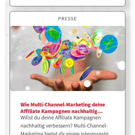
Themen in der Affiliate Branche
beschäftigen. Von neuen Methoden zur
Automatisierung bis hin zur Regulierung
PRESSE
durch DSGVO und Co. - hier bleibt ihr up-
to-date!
Wie Multi-Channel-Marketing deine
Affiliate Kampagnen nachhaltig
Willst du deine Affiliate Kampagnen
verbessert
nachhaltig verbessern? Multi-Channel-
Marketing bietet dir einige interessante