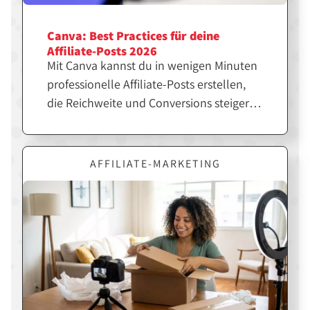
Canva: Best Practices für deine
Affiliate-Posts 2026
Mit Canva kannst du in wenigen Minuten
professionelle Affiliate-Posts erstellen,
die Reichweite und Conversions steigern.
Entscheidend ist jedoch nicht nur das
Design, sondern die richtige Strategie
dahinter. Erfahre hier, wie du Canva
AFFILIATE-MARKETING
gezielt für erfolgreiche Affiliate-Inhalte
einsetzt.