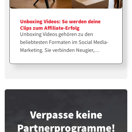
Unboxing Videos: So werden deine
Clips zum Affiliate-Erfolg
Unboxing Videos gehören zu den
beliebtesten Formaten im Social Media-
Marketing. Sie verbinden Neugier,
Emotion und echte Produkterfahrung.
Für Affiliates und Creator sind sie eine
starke Möglichkeit, Vertrauen
aufzubauen und Verkäufe zu steigern.
Verpasse keine
Partner­programme!