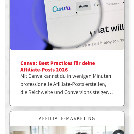
Canva: Best Practices für deine
Affiliate-Posts 2026
Mit Canva kannst du in wenigen Minuten
professionelle Affiliate-Posts erstellen,
die Reichweite und Conversions steigern.
Entscheidend ist jedoch nicht nur das
Design, sondern die richtige Strategie
dahinter. Erfahre hier, wie du Canva
AFFILIATE-MARKETING
gezielt für erfolgreiche Affiliate-Inhalte
einsetzt.