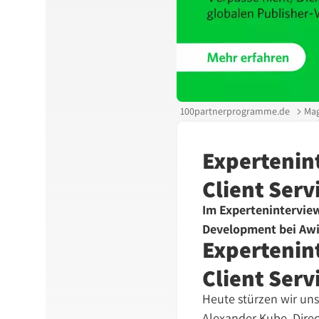
100partnerprogramme.de
Mag
Expertenin
Client Ser
Im Experteninterview
Development bei Awi
Expertenin
Client Ser
Heute stürzen wir uns
Alexander Kube, Direc