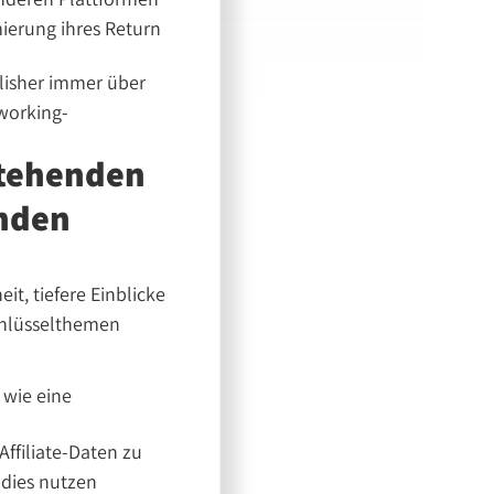
mierung ihres Return
lisher immer über
working-
stehenden
enden
it, tiefere Einblicke
Schlüsselthemen
 wie eine
ffiliate-Daten zu
 dies nutzen