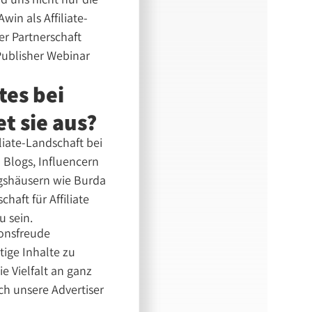
in als Affiliate-
er Partnerschaft
 Publisher Webinar
tes bei
t sie aus?
iliate-Landschaft bei
n Blogs, Influencern
gshäusern wie Burda
haft für Affiliate
u sein.
ionsfreude
ige Inhalte zu
e Vielfalt an ganz
uch unsere Advertiser