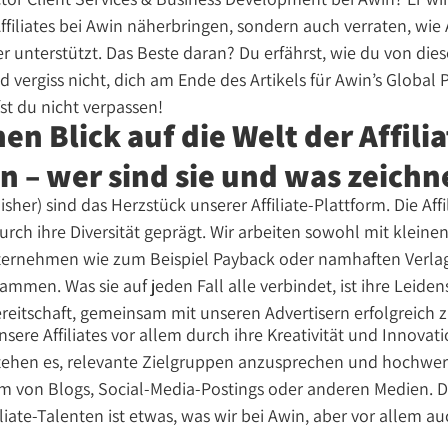
filiates bei Awin näherbringen, sondern auch verraten, wie Aw
er unterstützt. Das Beste daran? Du erfährst, wie du von dies
d vergiss nicht, dich am Ende des Artikels für Awin’s Global
t du nicht verpassen!
en Blick auf die Welt der Affilia
 – wer sind sie und was zeichne
lisher) sind das Herzstück unserer Affiliate-Plattform. Die Aff
urch ihre Diversität geprägt. Wir arbeiten sowohl mit kleine
ternehmen wie zum Beispiel Payback oder namhaften Verla
mmen. Was sie auf jeden Fall alle verbindet, ist ihre Leidensc
reitschaft, gemeinsam mit unseren Advertisern erfolgreich z
nsere Affiliates vor allem durch ihre Kreativität und Innovat
stehen es, relevante Zielgruppen anzusprechen und hochwert
Form von Blogs, Social-Media-Postings oder anderen Medien. Di
liate-Talenten ist etwas, was wir bei Awin, aber vor allem a