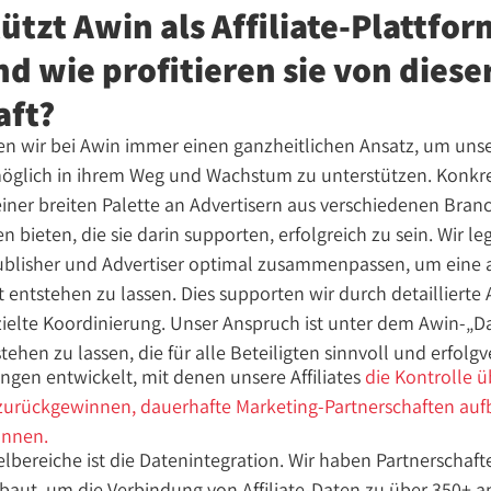
ützt Awin als Affiliate-Plattfor
und wie profitieren sie von diese
aft?
gen wir bei Awin immer einen ganzheitlichen Ansatz, um uns
möglich in ihrem Weg und Wachstum zu unterstützen. Konkre
iner breiten Palette an Advertisern aus verschiedenen Bra
n bieten, die sie darin supporten, erfolgreich zu sein. Wir l
Publisher und Advertiser optimal zusammenpassen, um eine
t entstehen zu lassen. Dies supporten wir durch detaillierte
elte Koordinierung. Unser Anspruch ist unter dem Awin-„D
hen zu lassen, die für alle Beteiligten sinnvoll und erfolgv
gen entwickelt, mit denen unsere Affiliates
die Kontrolle ü
 zurückgewinnen, dauerhafte Marketing-Partnerschaften a
önnen.
elbereiche ist die Datenintegration. Wir haben Partnerschaf
baut, um die Verbindung von Affiliate-Daten zu über 350+ 