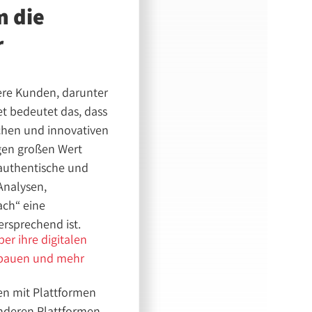
m die
r
ere Kunden, darunter
t bedeutet das, dass
nchen und innovativen
egen großen Wert
 authentische und
 Analysen,
ach“ eine
ersprechend ist.
ber ihre digitalen
ufbauen und mehr
ten mit Plattformen
anderen Plattformen