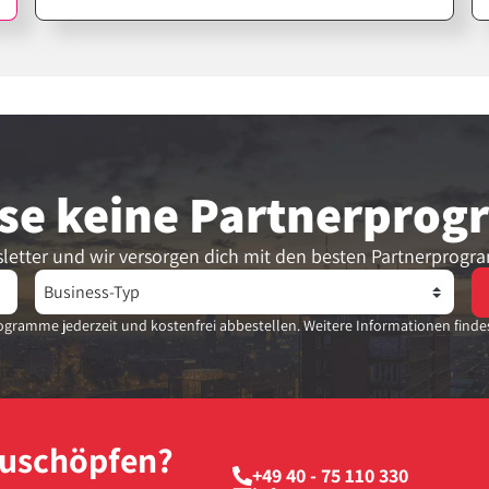
Design, sondern die richtige Strategie
dahinter. Erfahre hier, wie du Canva
gezielt für erfolgreiche Affiliate-Inhalte
einsetzt.
se keine Partner­pro
letter und wir versorgen dich mit den besten Partnerprogr
gramme jederzeit und kostenfrei abbestellen. Weitere Informationen finde
szuschöpfen?
+49 40 - 75 110 330