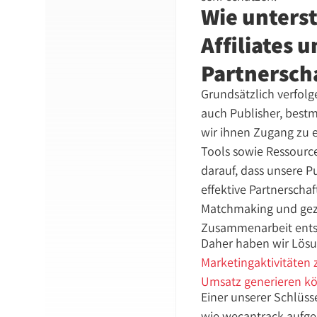
Wie unterst
Affiliates 
Partnersch
Grundsätzlich verfol
auch Publisher, best
wir ihnen Zugang zu e
Tools sowie Ressource
darauf, dass unsere 
effektive Partnerschaf
Matchmaking und gezi
Zusammenarbeit entste
Daher haben wir Lösun
Marketingaktivitäten
Umsatz generieren k
Einer unserer Schlüss
wie wecantrack aufge