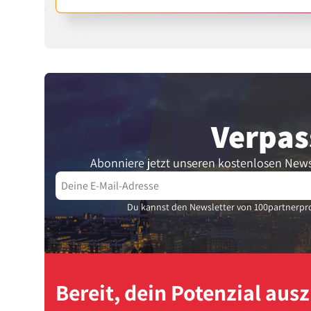
Verpas
Abonniere jetzt unseren kostenlosen News
Du kannst den Newsletter von 100partnerpro
Bereit, dein Potenzial au