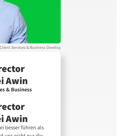
 Client Services & Business Development bei Awin
rector
ei Awin
ces & Business
rector
ei Awin
ei besser führen als
d uns nicht nur die