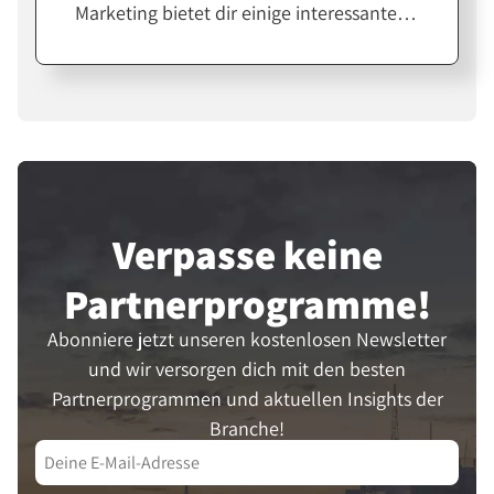
Marketing bietet dir einige interessante
Möglichkeiten. Wir beleuchten, wie sich
verschiedene Kanäle für deine Strategie
einsetzen lassen und welche Vorteile die
Umsetzung bringt. Von den Grundlagen,
über Techniken bis hin zur Zielerreichung
- hier erfährst du alles, was du brauchst.
Lass uns gemeinsam das Potenzial von
Verpasse keine
Multi-Channel-Marketing entdecken!
Partner­programme!
Abonniere jetzt unseren kostenlosen Newsletter
und wir versorgen dich mit den besten
Partnerprogrammen und aktuellen Insights der
Branche!