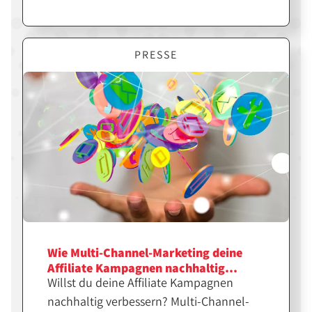
Themen in der Affiliate Branche
beschäftigen. Von neuen Methoden zur
Automatisierung bis hin zur Regulierung
PRESSE
durch DSGVO und Co. - hier bleibt ihr up-
to-date!
Wie Multi-Channel-Marketing deine
Affiliate Kampagnen nachhaltig
Willst du deine Affiliate Kampagnen
verbessert
nachhaltig verbessern? Multi-Channel-