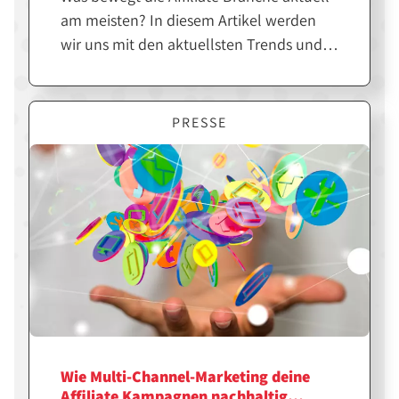
am meisten? In diesem Artikel werden
wir uns mit den aktuellsten Trends und
Themen in der Affiliate Branche
beschäftigen. Von neuen Methoden zur
Automatisierung bis hin zur Regulierung
PRESSE
durch DSGVO und Co. - hier bleibt ihr up-
to-date!
Wie Multi-Channel-Marketing deine
Affiliate Kampagnen nachhaltig