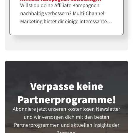
Willst du deine Affiliate Kampagnen
verbessert
nachhaltig verbessern? Multi-Channel-
Marketing bietet dir einige interessante
Möglichkeiten. Wir beleuchten, wie sich
verschiedene Kanäle für deine Strategie
einsetzen lassen und welche Vorteile die
Umsetzung bringt. Von den Grundlagen,
über Techniken bis hin zur Zielerreichung
- hier erfährst du alles, was du brauchst.
Lass uns gemeinsam das Potenzial von
Verpasse keine
Multi-Channel-Marketing entdecken!
Partner­programme!
Abonniere jetzt unseren kostenlosen Newsletter
und wir versorgen dich mit den besten
Partnerprogrammen und aktuellen Insights der
Branche!