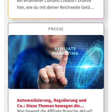
ein erfahrener Content Creator? Erfahre
hier, wie du mit deiner Reichweite Geld
verdienen kannst.
PRESSE
Automatisierung, Regulierung und
Co.: Diese Themen bewegen die
Was bewegt die Affiliate Branche aktuell
Affiliate Branche aktuell am meisten