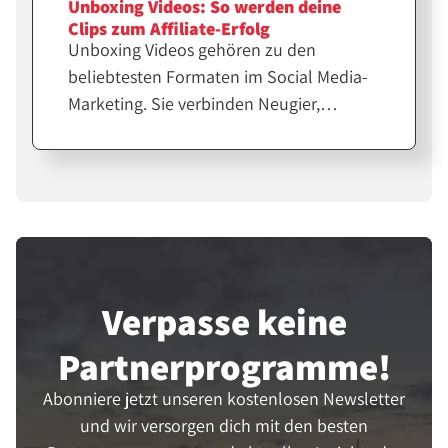
Unboxing Videos: So werden deine
Clips zum Affiliate-Erfolg
Unboxing Videos gehören zu den
beliebtesten Formaten im Social Media-
Marketing. Sie verbinden Neugier,
Emotion und echte Produkterfahrung.
Für Affiliates und Creator sind sie eine
starke Möglichkeit, Vertrauen
aufzubauen und Verkäufe zu steigern.
Verpasse keine
Partner­programme!
Abonniere jetzt unseren kostenlosen Newsletter
und wir versorgen dich mit den besten