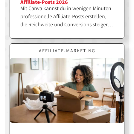
Affiliate-Posts 2026
Mit Canva kannst du in wenigen Minuten
professionelle Affiliate-Posts erstellen,
die Reichweite und Conversions steigern.
Entscheidend ist jedoch nicht nur das
Design, sondern die richtige Strategie
dahinter. Erfahre hier, wie du Canva
AFFILIATE-MARKETING
gezielt für erfolgreiche Affiliate-Inhalte
einsetzt.