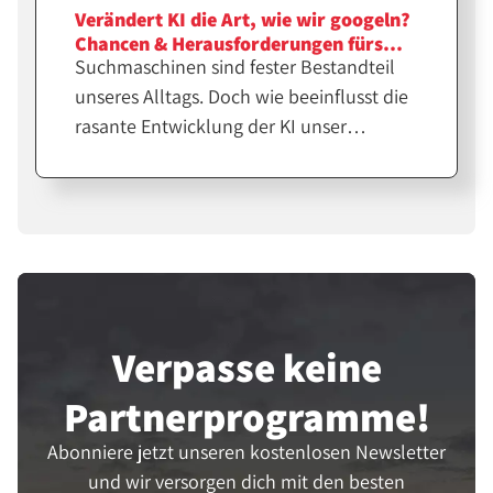
Verändert KI die Art, wie wir googeln?
Chancen & Herausforderungen fürs
Suchmaschinen sind fester Bestandteil
Affiliate-Marketing
unseres Alltags. Doch wie beeinflusst die
rasante Entwicklung der KI unser
Suchverhalten? Wir diskutieren Trends in
der Online-Suche sowie Chancen und
Herausforderungen fürs Affiliate-
Marketing.
Verpasse keine
Partner­programme!
Abonniere jetzt unseren kostenlosen Newsletter
und wir versorgen dich mit den besten