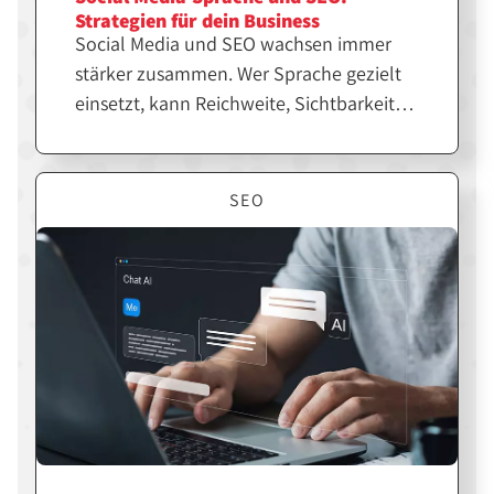
Strategien für dein Business
Social Media und SEO wachsen immer
stärker zusammen. Wer Sprache gezielt
einsetzt, kann Reichweite, Sichtbarkeit
und Markenwirkung deutlich steigern.
Erfahre, wie du beides strategisch
kombinierst, um dein Business langfristig
SEO
erfolgreicher zu machen.