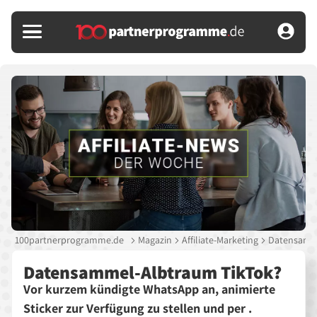
100partnerprogramme.de
Magazin
Affiliate-Marketing
Datensamme
Datensammel-Albtraum TikTok?
Vor kurzem kündigte WhatsApp an, animierte
Sticker zur Verfügung zu stellen und per .