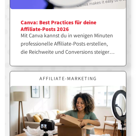
Canva: Best Practices für deine
Affiliate-Posts 2026
Mit Canva kannst du in wenigen Minuten
professionelle Affiliate-Posts erstellen,
die Reichweite und Conversions steigern.
Entscheidend ist jedoch nicht nur das
Design, sondern die richtige Strategie
dahinter. Erfahre hier, wie du Canva
AFFILIATE-MARKETING
gezielt für erfolgreiche Affiliate-Inhalte
einsetzt.