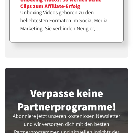
Clips zum Affiliate-Erfolg
Unboxing Videos gehören zu den
beliebtesten Formaten im Social Media-
Marketing. Sie verbinden Neugier,
Emotion und echte Produkterfahrung.
Für Affiliates und Creator sind sie eine
starke Möglichkeit, Vertrauen
aufzubauen und Verkäufe zu steigern.
Verpasse keine
Partner­programme!
Abonniere jetzt unseren kostenlosen Newsletter
und wir versorgen dich mit den besten
Partnerprogrammen und aktuellen Insights der