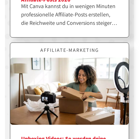
Mit Canva kannst du in wenigen Minuten
professionelle Affiliate-Posts erstellen,
die Reichweite und Conversions steigern.
Entscheidend ist jedoch nicht nur das
Design, sondern die richtige Strategie
dahinter. Erfahre hier, wie du Canva
AFFILIATE-MARKETING
gezielt für erfolgreiche Affiliate-Inhalte
einsetzt.
Unboxing Videos: So werden deine