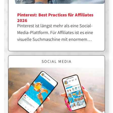
Pinterest: Best Practices für Affiliates
2026
Pinterest ist längst mehr als eine Social-
Media-Plattform. Für Affiliates ist es eine
visuelle Suchmaschine mit enormem
SEO-Potenzial. Wer die richtigen Pins
erstellt, kann langfristig Traffic, Klicks
und Sales generieren. Hier erfährst du,
SOCIAL MEDIA
was dir dabei hilft.