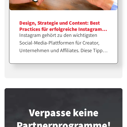
Design, Strategie und Content: Best
Practices für erfolgreiche Instagram-
Instagram gehört zu den wichtigsten
Feeds
Social-Media-Plattformen für Creator,
Unternehmen und Affiliates. Diese Tipps
helfen dir bei der Erstellung
professioneller Feeds für eine größere
Reichweite.
Verpasse keine
Partner­programme!