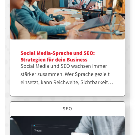
Social Media-Sprache und SEO:
Strategien für dein Business
Social Media und SEO wachsen immer
stärker zusammen. Wer Sprache gezielt
einsetzt, kann Reichweite, Sichtbarkeit
und Markenwirkung deutlich steigern.
Erfahre, wie du beides strategisch
kombinierst, um dein Business langfristig
SEO
erfolgreicher zu machen.