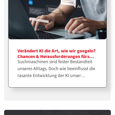
Verändert KI die Art, wie wir googeln?
Chancen & Herausforderungen fürs
Suchmaschinen sind fester Bestandteil
Affiliate-Marketing
unseres Alltags. Doch wie beeinflusst die
rasante Entwicklung der KI unser
Suchverhalten? Wir diskutieren Trends in
der Online-Suche sowie Chancen und
Herausforderungen fürs Affiliate-
Marketing.