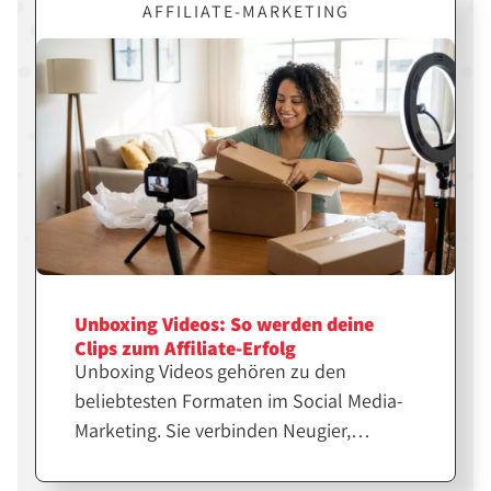
dahinter. Erfahre hier, wie du Canva
AFFILIATE-MARKETING
gezielt für erfolgreiche Affiliate-Inhalte
einsetzt.
Unboxing Videos: So werden deine
Clips zum Affiliate-Erfolg
Unboxing Videos gehören zu den
beliebtesten Formaten im Social Media-
Marketing. Sie verbinden Neugier,
Emotion und echte Produkterfahrung.
Für Affiliates und Creator sind sie eine