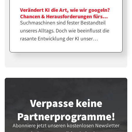
Verändert KI die Art, wie wir googeln?
Chancen & Herausforderungen fürs
Suchmaschinen sind fester Bestandteil
Affiliate-Marketing
unseres Alltags. Doch wie beeinflusst die
rasante Entwicklung der KI unser
Suchverhalten? Wir diskutieren Trends in
der Online-Suche sowie Chancen und
Herausforderungen fürs Affiliate-
Marketing.
Verpasse keine
Partner­programme!
Abonniere jetzt unseren kostenlosen Newsletter