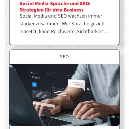
Social Media-Sprache und SEO:
Strategien für dein Business
Social Media und SEO wachsen immer
stärker zusammen. Wer Sprache gezielt
einsetzt, kann Reichweite, Sichtbarkeit
und Markenwirkung deutlich steigern.
Erfahre, wie du beides strategisch
kombinierst, um dein Business langfristig
SEO
erfolgreicher zu machen.