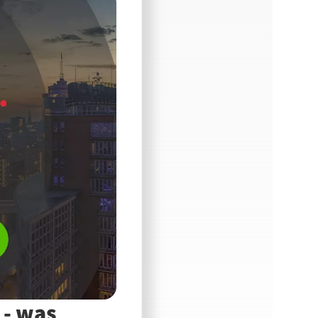
 - was