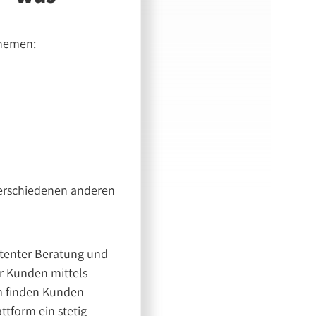
Themen:
n
 verschiedenen anderen
etenter Beratung und
er Kunden mittels
em finden Kunden
tform ein stetig