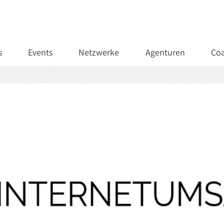
s
Events
Netzwerke
Agenturen
Coa