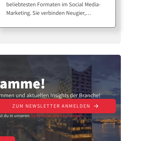
beliebtesten Formaten im Social Media-
Marketing. Sie verbinden Neugier,
Emotion und echte Produkterfahrung.
Für Affiliates und Creator sind sie eine
starke Möglichkeit, Vertrauen
aufzubauen und Verkäufe zu steigern.
gramme!
ammen und aktuellen Insights der Branche!
ZUM NEWSLETTER ANMELDEN
st du in unseren
Datenschutzbestimmungen.