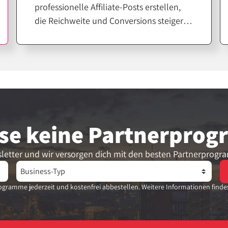
professionelle Affiliate-Posts erstellen,
die Reichweite und Conversions steigern.
Entscheidend ist jedoch nicht nur das
Design, sondern die richtige Strategie
dahinter. Erfahre hier, wie du Canva
gezielt für erfolgreiche Affiliate-Inhalte
einsetzt.
se keine Partner­pro
letter und wir versorgen dich mit den besten Partnerprogr
gramme jederzeit und kostenfrei abbestellen. Weitere Informationen finde