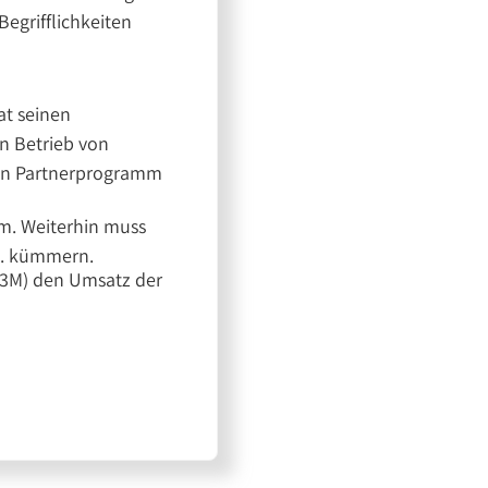
egrifflichkeiten
at seinen
en Betrieb von
in Partnerprogramm
m. Weiterhin muss
tc. kümmern.
N3M) den Umsatz der