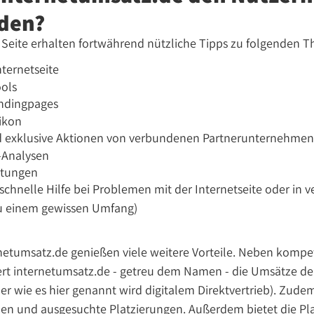
den?
r Seite erhalten fortwährend nützliche Tipps zu folgenden 
nternetseite
ools
andingpages
xikon
d exklusive Aktionen von verbundenen Partnerunternehme
-Analysen
atungen
schnelle Hilfe bei Problemen mit der Internetseite oder in
zu einem gewissen Umfang)
netumsatz.de genießen viele weitere Vorteile. Neben komp
gert internetumsatz.de - getreu dem Namen - die Umsätze d
oder wie es hier genannt wird digitalem Direktvertrieb). Zud
en und ausgesuchte Platzierungen. Außerdem bietet die Plat