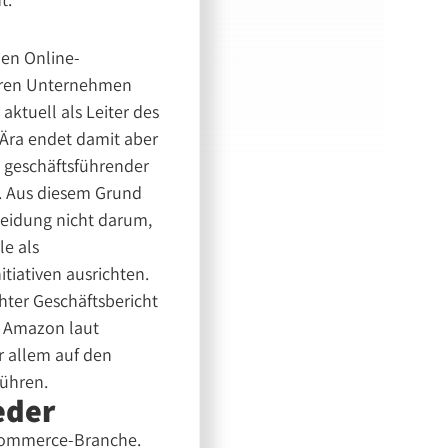
nen Online-
weren Unternehmen
aktuell als Leiter des
e Ära endet damit aber
s geschäftsführender
n. Aus diesem Grund
heidung nicht darum,
le als
tiativen ausrichten.
hter Geschäftsbericht
e Amazon laut
r allem auf den
führen.
eder
-Commerce-Branche.