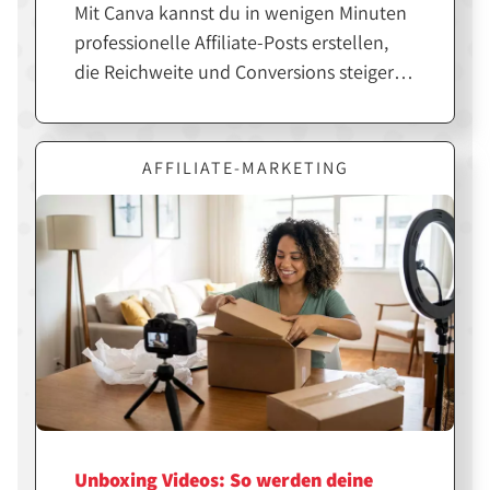
Mit Canva kannst du in wenigen Minuten
professionelle Affiliate-Posts erstellen,
die Reichweite und Conversions steigern.
Entscheidend ist jedoch nicht nur das
Design, sondern die richtige Strategie
dahinter. Erfahre hier, wie du Canva
AFFILIATE-MARKETING
gezielt für erfolgreiche Affiliate-Inhalte
einsetzt.
Unboxing Videos: So werden deine