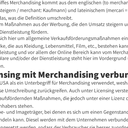
riffes Merchandising kommt aus dem englischen (to merchan
teigern / merchant: Kaufmann) und lateinischem (mercari =
s, was die Definition umschreibt.
 um Maßnahmen aus der Werbung, die den Umsatz steigern u
Dienstleistung fördern.
sich hier um allgemeine Verkaufsförderungsmaßnahmen ein
e, die aus Kleidung, Lebensmittel, Film, etc., bestehen kan
leistung und vor allem der Online Bereich kann vom Merchan
Ware und/oder der Dienstleistung steht hier im Vordergrund 
en.
censing mit Merchandising verb
 USA als ein Unterbegriff für Merchandising verwendet, wesh
e Umschreibung zurückgreifen. Auch unter Licensing verste
kaufsfördernden Maßnahmen, die jedoch unter einer Lizenz d
nhabers stehen.
be- und Imageträger, bei denen es sich um einen Gegenstan
 handeln kann. Diesel werden mit dem Unternehmen verbund
ingesetzt werden, sodass der Verbraucher sie besser zuordne