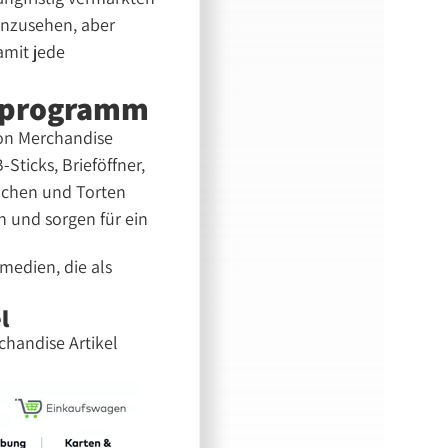
anzusehen, aber
amit jede
erprogramm
von Merchandise
Sticks, Brieföffner,
uchen und Torten
 und sorgen für ein
medien, die als
l
chandise Artikel