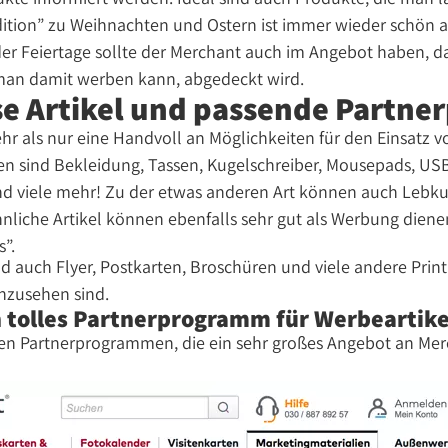
Edition” zu Weihnachten und Ostern ist immer wieder schön 
er Feiertage sollte der Merchant auch im Angebot haben, d
 man damit werben kann, abgedeckt wird.
e Artikel und passende Partn
ehr als nur eine Handvoll an Möglichkeiten für den Einsatz 
ten sind Bekleidung, Tassen, Kugelschreiber, Mousepads, USB-
d viele mehr! Zu der etwas anderen Art können auch Lebk
liche Artikel können ebenfalls sehr gut als Werbung dienen
”.
nd auch Flyer, Postkarten, Broschüren und viele andere Print
anzusehen sind.
in tolles Partnerprogramm für Werbeartike
den Partnerprogrammen, die ein sehr großes Angebot an Mer