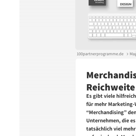
100partnerprogramme.de
Mag
Merchandisi
Reichweite
Es gibt viele hilfr
für mehr Marketing-
“Merchandising” denk
Unternehmen, die es 
tatsächlich viel mehr