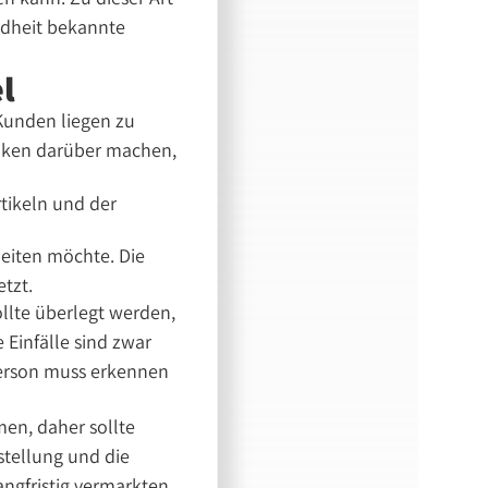
ndheit bekannte
l
 Kunden liegen zu
anken darüber machen,
tikeln und der
eiten möchte. Die
tzt.
llte überlegt werden,
infälle sind zwar
person muss erkennen
men, daher sollte
rstellung und die
angfristig vermarkten