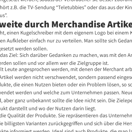
hört z.B. die TV-Sendung “Teletubbies” oder das aus der Ki
us”.
weite durch Merchandise Artike
icht, einen Kugelschreiber mit dem eigenem Logo bei einem
en Aufkleber einfach nur zu verteilen. Man sollte sich Ged
esetzt werden sollen.
 das Ziel: Sich darüber Gedanken zu machen, was mit den Ar
den sollen und vor allem wer die Zielgruppe ist.
lt Leute angesprochen werden, mit denen der Merchant arb
Artikel werden nicht verschwendet, sondern passend eingese
kte, die einen Nutzen bieten oder ein Problem lösen, so so
wendet werden und welche zum Unternehmen passen. Neue E
 aber ganz unbekannt sollte die Idee nicht sein. Die Ziele
kt darstellt und wo der Nutzen darin liegt.
 die Qualität der Produkte. Sie repräsentieren das Unterneh
ie billigsten Varianten zurückgegriffen und sich über die He
kte informiert werden. Ideal sind auch Produkte, die man l