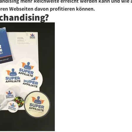
handising mehr Reichweite erreicht werden kann und wie 
en Webseiten davon profitieren können.
rchandising?