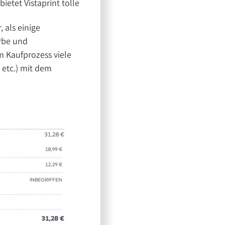
ietet Vistaprint tolle
 als einige
rbe und
m Kaufprozess viele
 etc.) mit dem