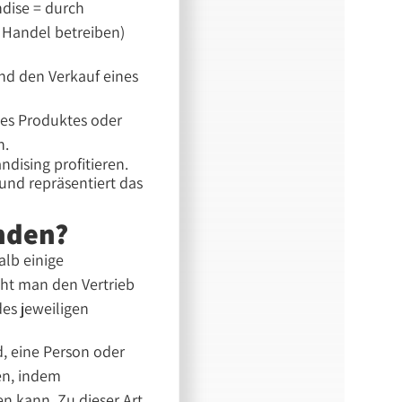
dise = durch
 Handel betreiben)
nd den Verkauf eines
es Produktes oder
n.
dising profitieren.
und repräsentiert das
unden?
alb einige
ht man den Vertrieb
es jeweiligen
d, eine Person oder
en, indem
n kann. Zu dieser Art