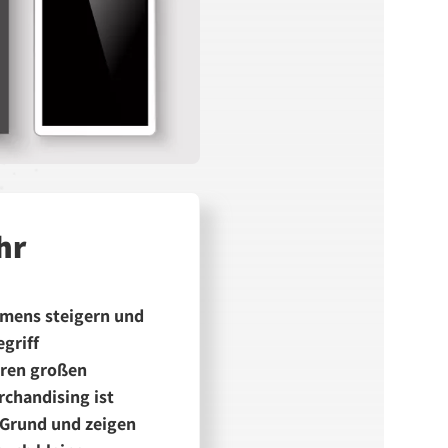
hr
hmens steigern und
griff
eren großen
rchandising ist
n Grund und zeigen