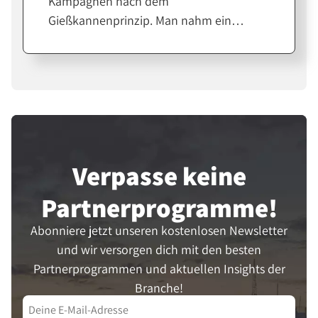
Kampagnen nach dem
und veröffentlicht dafür eine eigene
Gießkannenprinzip. Man nahm ein
Webseite.
Budget zur Hand und investierte es
einfach gesagt in Zeitungsanzeigen,
Plakate oder Postwurfsendungen.
Danach versuchte man, eventuelle
Steigerungen bei Verkäufen oder
Abozahlen mit den Werbeaktivitäten
abzugleichen, um so einen ROI zu
Verpasse keine
berechnen.
Partner­programme!
Abonniere jetzt unseren kostenlosen Newsletter
und wir versorgen dich mit den besten
Partnerprogrammen und aktuellen Insights der
Branche!