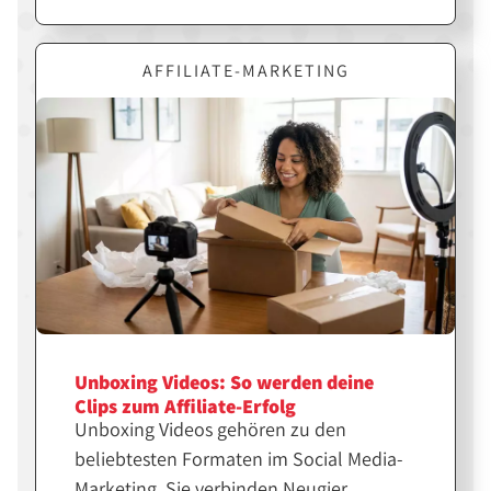
Entscheidend ist jedoch nicht nur das
Design, sondern die richtige Strategie
dahinter. Erfahre hier, wie du Canva
AFFILIATE-MARKETING
gezielt für erfolgreiche Affiliate-Inhalte
einsetzt.
Unboxing Videos: So werden deine
Clips zum Affiliate-Erfolg
Unboxing Videos gehören zu den
beliebtesten Formaten im Social Media-
Marketing. Sie verbinden Neugier,