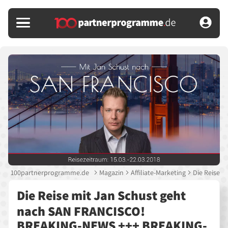
100partnerprogramme.de
Magazin
Affiliate-Marketing
Die Reise m
Die Reise mit Jan Schust geht
nach SAN FRANCISCO!
BREAKING-NEWS +++ BREAKING-