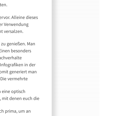
ten.
rvor. Alleine dieses
 der Verwendung
ht versalzen.
n zu genießen. Man
 Einen besonders
Sachverhalte
nfografiken in der
Somit generiert man
 Die vermehrte
 eine optisch
s, mit denen euch die
ich prima, um an