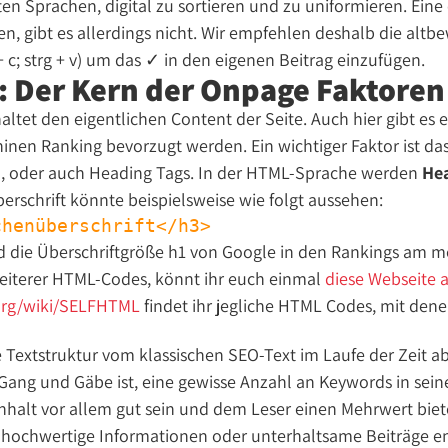
en Sprachen, digital zu sortieren und zu uniformieren. Ein
, gibt es allerdings nicht. Wir empfehlen deshalb die alt
+ c; strg + v) um das ✓ in den eigenen Beitrag einzufügen.
 Der Kern der Onpage Faktoren
ltet den eigentlichen Content der Seite. Auch hier gibt es ei
nen Ranking bevorzugt werden. Ein wichtiger Faktor ist d
, oder auch Heading Tags. In der HTML-Sprache werden
He
erschrift könnte beispielsweise wie folgt aussehen:
chenüberschrift</h3>
 die Überschriftgröße h1 von Google in den Rankings am me
iterer HTML-Codes, könnt ihr euch einmal
diese Webseite 
l.org/wiki/SELFHTML
findet ihr jegliche HTML Codes, mit dene
e Textstruktur vom klassischen SEO-Text im Laufe der Zeit 
ang und Gäbe ist, eine gewisse Anzahl an Keywords in sein
nhalt vor allem gut sein und dem Leser einen Mehrwert bie
n hochwertige Informationen oder unterhaltsame Beiträge e