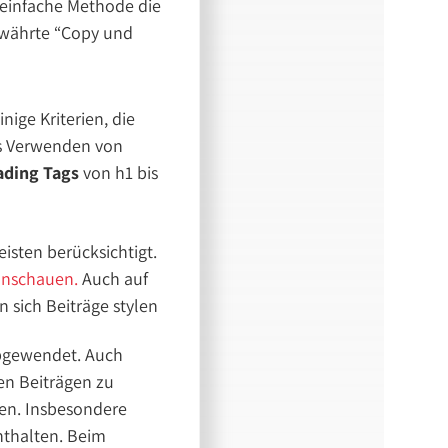
e einfache Methode die
bewährte “Copy und
nige Kriterien, die
as Verwenden von
ading Tags
von h1 bis
isten berücksichtigt.
anschauen.
Auch auf
n sich Beiträge stylen
abgewendet. Auch
en Beiträgen zu
ten. Insbesondere
nthalten. Beim