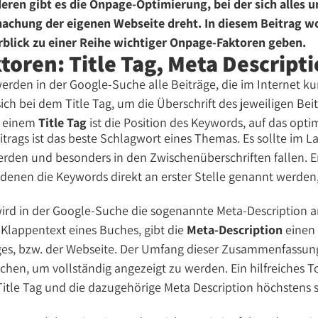
eren gibt es die Onpage-Optimierung, bei der sich alles 
achung der eigenen Webseite dreht. In diesem Beitrag wo
blick zu einer Reihe wichtiger Onpage-Faktoren geben.
oren: Title Tag, Meta Descript
erden in der Google-Suche alle Beiträge, die im Internet kur
ich bei dem Title Tag, um die Überschrift des jeweiligen Beit
. einem
Title Tag
ist die Position des Keywords, auf das opti
trags ist das beste Schlagwort eines Themas. Es sollte im L
den und besonders in den Zwischenüberschriften fallen. 
i denen die Keywords direkt an erster Stelle genannt werden
wird in der Google-Suche die sogenannte Meta-Description a
Klappentext eines Buches, gibt die
Meta-Description
einen 
ges, bzw. der Webseite. Der Umfang dieser Zusammenfassung 
eichen, um vollständig angezeigt zu werden. Ein hilfreiches T
Title Tag und die dazugehörige Meta Description höchstens s