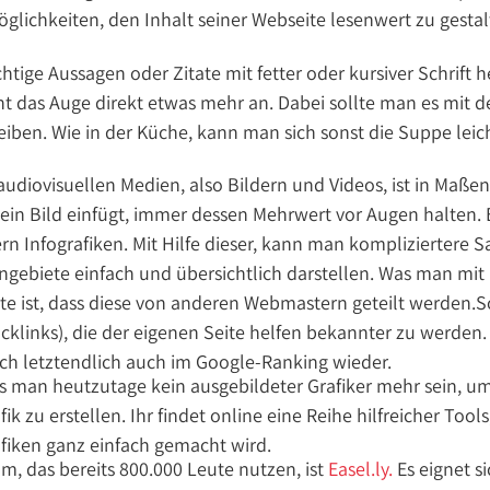
Möglichkeiten, den Inhalt seiner Webseite lesenwert zu gestal
tige Aussagen oder Zitate mit fetter oder kursiver Schrift he
icht das Auge direkt etwas mehr an. Dabei sollte man es mit
reiben. Wie in der Küche, kann man sich sonst die Suppe leic
audiovisuellen Medien, also Bildern und Videos, ist in Maße
 ein Bild einfügt, immer dessen Mehrwert vor Augen halten.
rn Infografiken. Mit Hilfe dieser, kann man kompliziertere 
ebiete einfach und übersichtlich darstellen. Was man mit I
te ist, dass diese von anderen Webmastern geteilt werden.
klinks), die der eigenen Seite helfen bekannter zu werden.
sich letztendlich auch im Google-Ranking wieder.
s man heutzutage kein ausgebildeter Grafiker mehr sein, um
k zu erstellen. Ihr findet online eine Reihe hilfreicher Tool
afiken ganz einfach gemacht wird.
m, das bereits 800.000 Leute nutzen, ist
Easel.ly.
Es eignet s