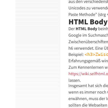
aus den verschiedenst
Unicodes zu verwenden
Paste Methode” (strg 
HTML Body:
Der
HTML Body
beinha
Google im Suchmaschi
Zwischenüberschiften
h6 verwendet. Eine Üb
Beispiel:
<h3>Zwis
Erfahrungsgemäß wird
Zum Kennenlernen we
https://wiki.selfhtm
lassen.
Insgesamt hat sich di
wenn es immer noch G
erwähnen, muss der I
sollten die Webseite