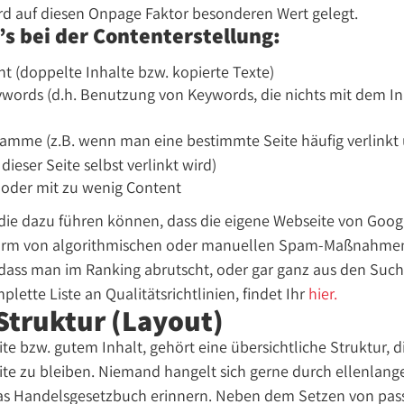
rd auf diesen Onpage Faktor besonderen Wert gelegt.
’s bei der Contenterstellung:
t (doppelte Inhalte bzw. kopierte Texte)
words (d.h. Benutzung von Keywords, die nichts mit dem Inh
amme (z.B. wenn man eine bestimmte Seite häufig verlink
eser Seite selbst verlinkt wird)
oder mit zu wenig Content
n, die dazu führen können, dass die eigene Webseite von Googl
Form von algorithmischen oder manuellen Spam-Maßnahmen 
dass man im Ranking abrutscht, oder gar ganz aus den Suc
lette Liste an Qualitätsrichtlinien, findet Ihr
hier.
Struktur (Layout)
te bzw. gutem Inhalt, gehört eine übersichtliche Struktur, 
ite zu bleiben. Niemand hangelt sich gerne durch ellenlang
as Handelsgesetzbuch erinnern. Neben dem Setzen von pas