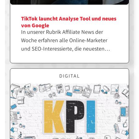
TikTok launcht Analyse Tool und neues
von Google
In unserer Rubrik Affiliate News der
Woche erfahren alle Online-Marketer
und SEO-Interessierte, die neuesten
Themen und Trends der Branche. Die
perfekte Zusammenfassung für alle, die
den Überblick nicht verlieren wollen.
DIGITAL
Googles Search Console Insights gehen
in die zweite Runde. Die ersten User
können können nun in der Beta-Phase
testen, wie ihre Inhalte ankommen, um
diese dann bestmöglich zu optimieren.
Währenddessen tut sich auch bei TikTok
so einiges. Die Plattform launcht Analytic