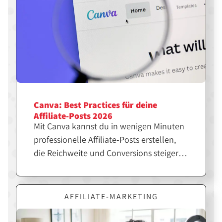
Canva: Best Practices für deine
Affiliate-Posts 2026
Mit Canva kannst du in wenigen Minuten
professionelle Affiliate-Posts erstellen,
die Reichweite und Conversions steigern.
Entscheidend ist jedoch nicht nur das
Design, sondern die richtige Strategie
dahinter. Erfahre hier, wie du Canva
AFFILIATE-MARKETING
gezielt für erfolgreiche Affiliate-Inhalte
einsetzt.