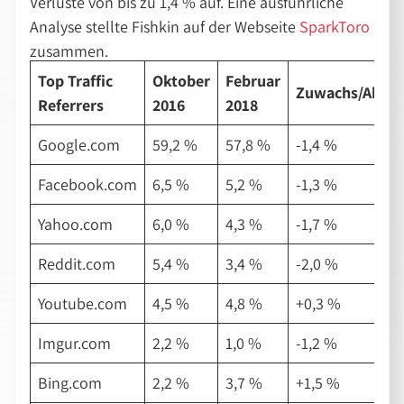
Verluste von bis zu 1,4 % auf. Eine ausführliche
Analyse stellte Fishkin auf der Webseite
SparkToro
zusammen.
Top Traffic
Oktober
Februar
Zuwachs/Abzu
Referrers
2016
2018
Google.com
59,2 %
57,8 %
-1,4 %
Facebook.com
6,5 %
5,2 %
-1,3 %
Yahoo.com
6,0 %
4,3 %
-1,7 %
Reddit.com
5,4 %
3,4 %
-2,0 %
Youtube.com
4,5 %
4,8 %
+0,3 %
Imgur.com
2,2 %
1,0 %
-1,2 %
Bing.com
2,2 %
3,7 %
+1,5 %