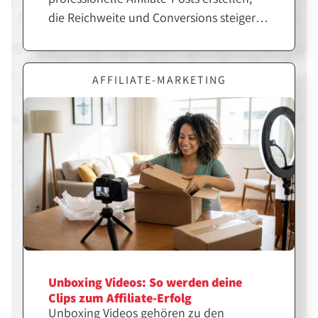
die Reichweite und Conversions steigern.
Entscheidend ist jedoch nicht nur das
Design, sondern die richtige Strategie
dahinter. Erfahre hier, wie du Canva
AFFILIATE-MARKETING
gezielt für erfolgreiche Affiliate-Inhalte
einsetzt.
Unboxing Videos: So werden deine
Clips zum Affiliate-Erfolg
Unboxing Videos gehören zu den