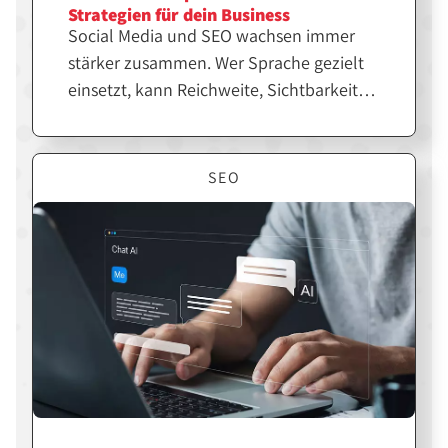
Strategien für dein Business
Social Media und SEO wachsen immer
stärker zusammen. Wer Sprache gezielt
einsetzt, kann Reichweite, Sichtbarkeit
und Markenwirkung deutlich steigern.
Erfahre, wie du beides strategisch
kombinierst, um dein Business langfristig
SEO
erfolgreicher zu machen.