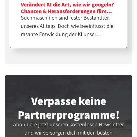
Verändert KI die Art, wie wir googeln?
Chancen & Herausforderungen fürs
Suchmaschinen sind fester Bestandteil
Affiliate-Marketing
unseres Alltags. Doch wie beeinflusst die
rasante Entwicklung der KI unser
Suchverhalten? Wir diskutieren Trends in
der Online-Suche sowie Chancen und
Herausforderungen fürs Affiliate-
Marketing.
Verpasse keine
Partner­programme!
Abonniere jetzt unseren kostenlosen Newsletter
und wir versorgen dich mit den besten