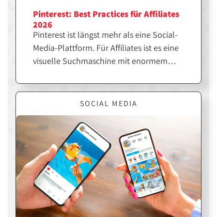
Pinterest: Best Practices für Affiliates
2026
Pinterest ist längst mehr als eine Social-
Media-Plattform. Für Affiliates ist es eine
visuelle Suchmaschine mit enormem
SEO-Potenzial. Wer die richtigen Pins
erstellt, kann langfristig Traffic, Klicks
und Sales generieren. Hier erfährst du,
SOCIAL MEDIA
was dir dabei hilft.