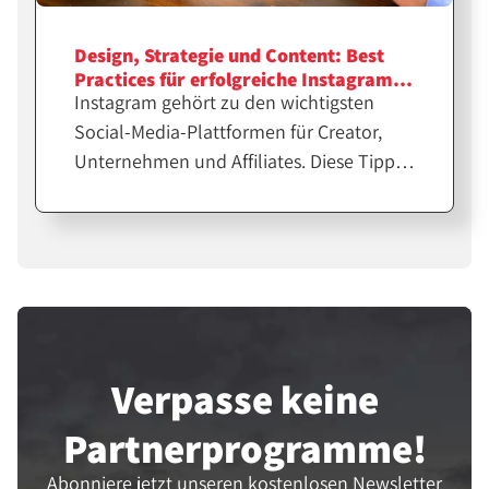
Design, Strategie und Content: Best
Practices für erfolgreiche Instagram-
Instagram gehört zu den wichtigsten
Feeds
Social-Media-Plattformen für Creator,
Unternehmen und Affiliates. Diese Tipps
helfen dir bei der Erstellung
professioneller Feeds für eine größere
Reichweite.
Verpasse keine
Partner­programme!
Abonniere jetzt unseren kostenlosen Newsletter