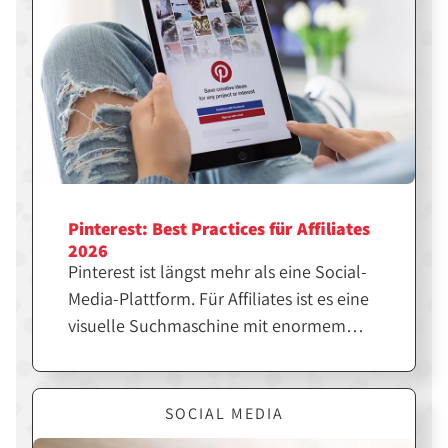
Pinterest: Best Practices für Affiliates
2026
Pinterest ist längst mehr als eine Social-
Media-Plattform. Für Affiliates ist es eine
visuelle Suchmaschine mit enormem
SEO-Potenzial. Wer die richtigen Pins
erstellt, kann langfristig Traffic, Klicks
und Sales generieren. Hier erfährst du,
SOCIAL MEDIA
was dir dabei hilft.