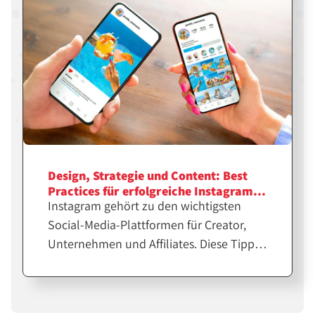
Design, Strategie und Content: Best
Practices für erfolgreiche Instagram-
Instagram gehört zu den wichtigsten
Feeds
Social-Media-Plattformen für Creator,
Unternehmen und Affiliates. Diese Tipps
helfen dir bei der Erstellung
professioneller Feeds für eine größere
Reichweite.