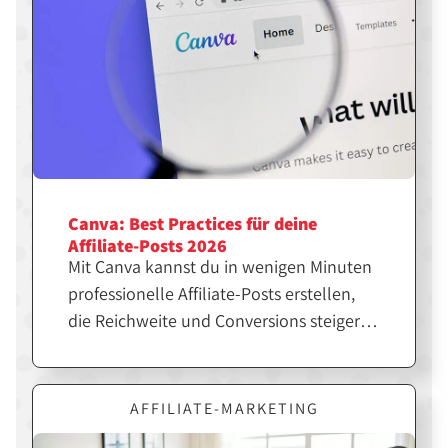
Canva: Best Practices für deine
Affiliate-Posts 2026
Mit Canva kannst du in wenigen Minuten
professionelle Affiliate-Posts erstellen,
die Reichweite und Conversions steigern.
Entscheidend ist jedoch nicht nur das
Design, sondern die richtige Strategie
dahinter. Erfahre hier, wie du Canva
AFFILIATE-MARKETING
gezielt für erfolgreiche Affiliate-Inhalte