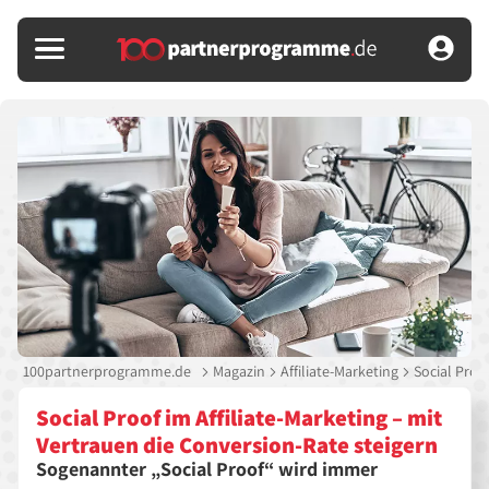
100partnerprogramme.de
Magazin
Affiliate-Marketing
Social Proo
Social Proof im Affiliate-Marketing – mit
Vertrauen die Conversion-Rate steigern
Sogenannter
Social Proof
wird immer