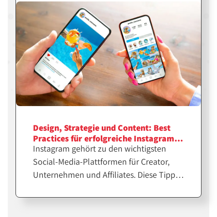
Design, Strategie und Content: Best
Practices für erfolgreiche Instagram-
Instagram gehört zu den wichtigsten
Feeds
Social-Media-Plattformen für Creator,
Unternehmen und Affiliates. Diese Tipps
helfen dir bei der Erstellung
professioneller Feeds für eine größere
Reichweite.