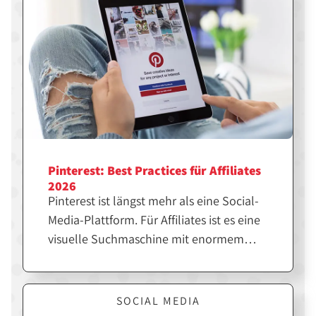
Pinterest: Best Practices für Affiliates
2026
Pinterest ist längst mehr als eine Social-
Media-Plattform. Für Affiliates ist es eine
visuelle Suchmaschine mit enormem
SEO-Potenzial. Wer die richtigen Pins
erstellt, kann langfristig Traffic, Klicks
und Sales generieren. Hier erfährst du,
SOCIAL MEDIA
was dir dabei hilft.