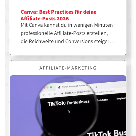
Canva: Best Practices für deine
Affiliate-Posts 2026
Mit Canva kannst du in wenigen Minuten
professionelle Affiliate-Posts erstellen,
die Reichweite und Conversions steigern.
Entscheidend ist jedoch nicht nur das
Design, sondern die richtige Strategie
dahinter. Erfahre hier, wie du Canva
AFFILIATE-MARKETING
gezielt für erfolgreiche Affiliate-Inhalte
einsetzt.