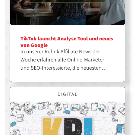
TikTok launcht Analyse Tool und neues
von Google
In unserer Rubrik Affiliate News der
Woche erfahren alle Online-Marketer
und SEO-Interessierte, die neuesten
Themen und Trends der Branche. Die
perfekte Zusammenfassung für alle, die
den Überblick nicht verlieren wollen.
DIGITAL
Googles Search Console Insights gehen
in die zweite Runde. Die ersten User
können können nun in der Beta-Phase
testen, wie ihre Inhalte ankommen, um
diese dann bestmöglich zu optimieren.