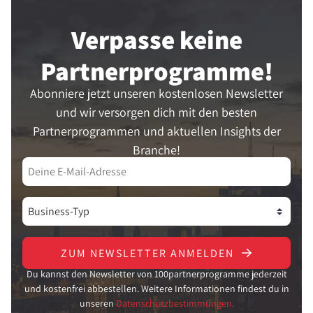
abzugleichen, um so einen ROI zu
Verpasse keine
berechnen.
Partner­programme!
Abonniere jetzt unseren kostenlosen Newsletter
und wir versorgen dich mit den besten
Partnerprogrammen und aktuellen Insights der
Branche!
ZUM NEWSLETTER ANMELDEN
Du kannst den Newsletter von 100partnerprogramme jederzeit
und kostenfrei abbestellen. Weitere Informationen findest du in
unseren
Datenschutzbestimmungen.