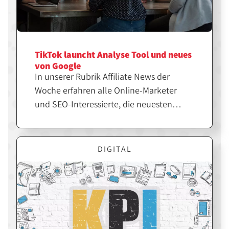
TikTok launcht Analyse Tool und neues
von Google
In unserer Rubrik Affiliate News der
Woche erfahren alle Online-Marketer
und SEO-Interessierte, die neuesten
Themen und Trends der Branche. Die
perfekte Zusammenfassung für alle, die
den Überblick nicht verlieren wollen.
DIGITAL
Googles Search Console Insights gehen
in die zweite Runde. Die ersten User
können können nun in der Beta-Phase
testen, wie ihre Inhalte ankommen, um
diese dann bestmöglich zu optimieren.
Währenddessen tut sich auch bei TikTok