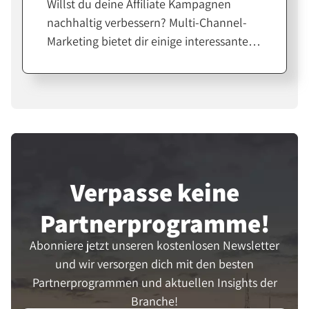
Willst du deine Affiliate Kampagnen
verbessert
nachhaltig verbessern? Multi-Channel-
Marketing bietet dir einige interessante
Möglichkeiten. Wir beleuchten, wie sich
verschiedene Kanäle für deine Strategie
einsetzen lassen und welche Vorteile die
Umsetzung bringt. Von den Grundlagen,
über Techniken bis hin zur Zielerreichung
- hier erfährst du alles, was du brauchst.
Lass uns gemeinsam das Potenzial von
Verpasse keine
Multi-Channel-Marketing entdecken!
Partner­programme!
Abonniere jetzt unseren kostenlosen Newsletter
und wir versorgen dich mit den besten
Partnerprogrammen und aktuellen Insights der
Branche!