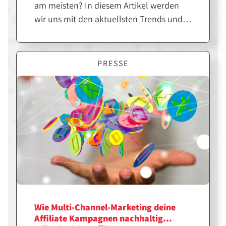
am meisten? In diesem Artikel werden
wir uns mit den aktuellsten Trends und
Themen in der Affiliate Branche
beschäftigen. Von neuen Methoden zur
Automatisierung bis hin zur Regulierung
PRESSE
durch DSGVO und Co. - hier bleibt ihr up-
to-date!
Wie Multi-Channel-Marketing deine
Affiliate Kampagnen nachhaltig