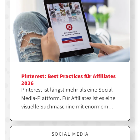
Pinterest: Best Practices für Affiliates
2026
Pinterest ist längst mehr als eine Social-
Media-Plattform. Für Affiliates ist es eine
visuelle Suchmaschine mit enormem
SEO-Potenzial. Wer die richtigen Pins
erstellt, kann langfristig Traffic, Klicks
und Sales generieren. Hier erfährst du,
SOCIAL MEDIA