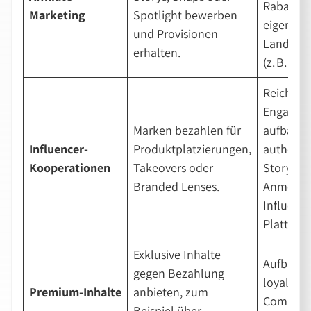
Rabattco
Marketing
Spotlight bewerben
eigene
und Provisionen
Landing
erhalten.
(z. B. Lin
Reichwei
Engagem
Marken bezahlen für
aufbauen
Influencer-
Produktplatzierungen,
authenti
Kooperationen
Takeovers oder
Storytell
Branded Lenses.
Anmeldu
Influence
Plattfor
Exklusive Inhalte
Aufbau e
gegen Bezahlung
loyalen
Premium-Inhalte
anbieten, zum
Communi
Beispiel über