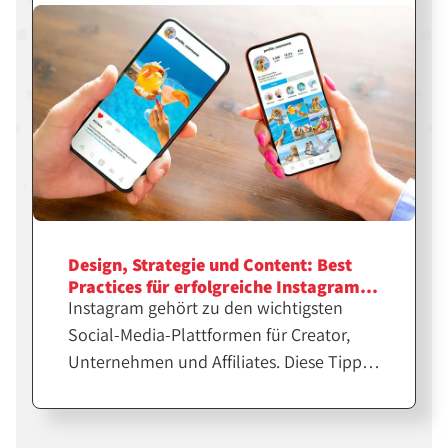
was dir dabei hilft.
Design, Strategie und Content: Best
Practices für erfolgreiche Instagram-
Instagram gehört zu den wichtigsten
Feeds
Social-Media-Plattformen für Creator,
Unternehmen und Affiliates. Diese Tipps
helfen dir bei der Erstellung
professioneller Feeds für eine größere
Reichweite.