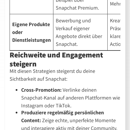
Mehrwert
Snapchat Premium.
Bewerbung und
Kreative
Eigene Produkte
Verkauf eigener
Präsenta
oder
Angebote direkt über
klare Cal
Dienstleistungen
Snapchat.
Actions.
Reichweite und Engagement
steigern
Mit diesen Strategien steigerst du deine
Sichtbarkeit auf Snapchat:
Cross-Promotion:
Verlinke deinen
Snapchat-Kanal auf anderen Plattformen wie
Instagram oder TikTok.
Produziere regelmäßig persönlichen
Content:
Zeige echte, unperfekte Momente
und interagiere aktiv mit deiner Community.