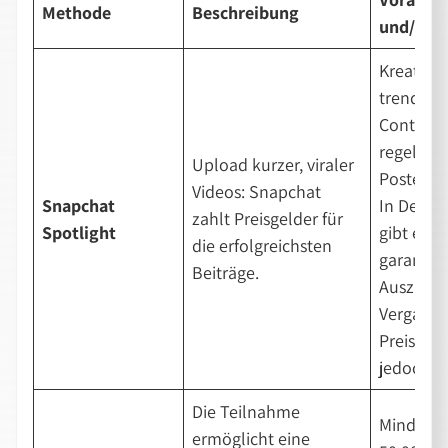
Methode
Beschreibung
und/oder
Kreativer
trendige
Content,
regelmäß
Upload kurzer, viraler
Posten.
Videos: Snapchat
Snapchat
In Deuts
zahlt Preisgelder für
Spotlight
gibt es k
die erfolgreichsten
garantier
Beiträge.
Auszahlu
Vergabe 
Preisgeld
jedoch m
Die Teilnahme
Mindeste
ermöglicht eine