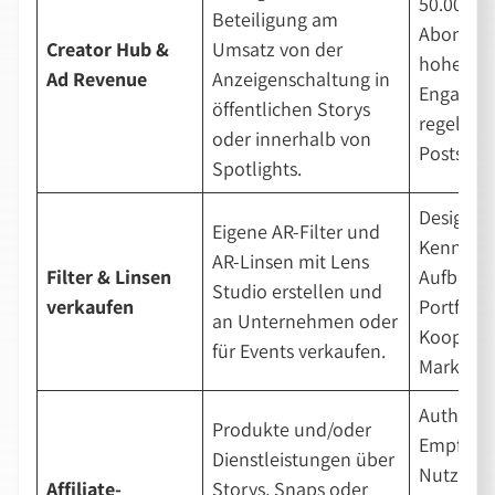
50.000
Beteiligung am
Abonnen
Creator Hub &
Umsatz von der
hohe Vie
Ad Revenue
Anzeigenschaltung in
Engagem
öffentlichen Storys
regelmäß
oder innerhalb von
Posts.
Spotlights.
Design-
Eigene AR-Filter und
Kenntnis
AR-Linsen mit Lens
Filter & Linsen
Aufbau e
Studio erstellen und
verkaufen
Portfolio
an Unternehmen oder
Kooperat
für Events verkaufen.
Marken.
Authenti
Produkte und/oder
Empfehl
Dienstleistungen über
Nutzung
Affiliate-
Storys, Snaps oder