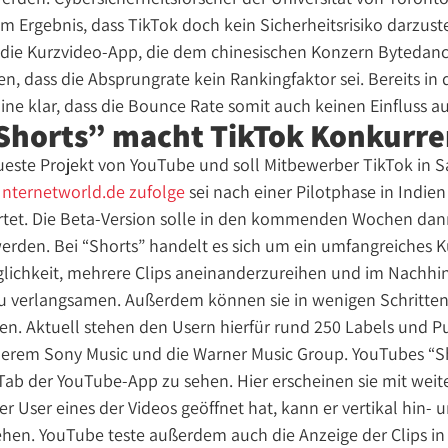
Ergebnis, dass TikTok doch kein Sicherheitsrisiko darzuste
r die Kurzvideo-App, die dem chinesischen Konzern Bytedan
n, dass die Absprungrate kein Rankingfaktor sei. Bereits in
ine klar, dass die Bounce Rate somit auch keinen Einfluss a
Shorts” macht TikTok Konkurr
eueste Projekt von YouTube und soll Mitbewerber TikTok in 
Internetworld.de zufolge
sei nach einer Pilotphase in Indie
rtet. Die Beta-Version solle in den kommenden Wochen dann
erden. Bei “Shorts” handelt es sich um ein umfangreiches 
glichkeit, mehrere Clips aneinanderzureihen und im Nachhin
u verlangsamen. Außerdem können sie in wenigen Schritten
gen. Aktuell stehen den Usern hierfür rund 250 Labels und P
derem Sony Music und die Warner Music Group. YouTubes “Sh
b der YouTube-App zu sehen. Hier erscheinen sie mit weite
r User eines der Videos geöffnet hat, kann er vertikal hin- 
ehen. YouTube teste außerdem auch die Anzeige der Clips in