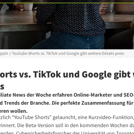
azin
Youtube Shorts vs. TikTok und Google gibt weitere Details preis
rts vs. TikTok und Google gibt
is
filiate News der Woche erfahren Online-Marketer und SEO-
 Trends der Branche. Die perfekte Zusammenfassung für a
eren wollen.
lich “YouTube Shorts” gelauncht, eine Kurzvideo-Funktion, 
rinnert. Die Beta-Version soll in den kommenden Wochen da
erden. Cybersicherheitsforscher der Universität von Toron