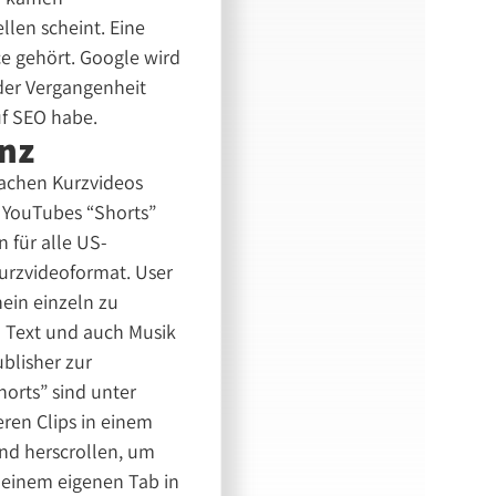
llen scheint. Eine
ce gehört. Google wird
 der Vergangenheit
uf SEO habe.
enz
Sachen Kurzvideos
n YouTubes “Shorts”
 für alle US-
Kurzvideoformat. User
ein einzeln zu
 Text und auch Musik
ublisher zur
orts” sind unter
ren Clips in einem
und herscrollen, um
 einem eigenen Tab in