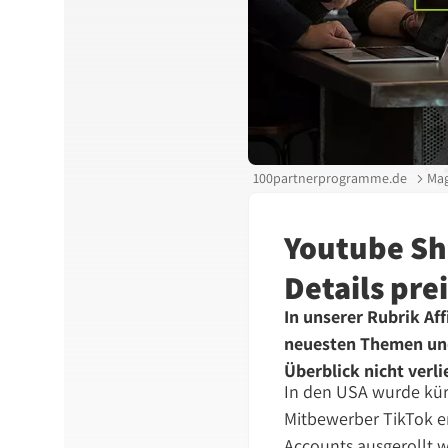
100partnerprogramme.de
Mag
Youtube Sho
Details pre
In unserer Rubrik Af
neuesten Themen und
Überblick nicht verli
In den USA wurde kürz
Mitbewerber TikTok e
Accounts ausgerollt w