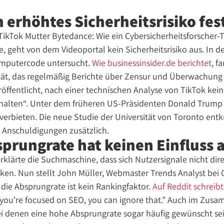
n erhöhtes Sicherheitsrisiko fes
TikTok Mutter Bytedance: Wie ein Cybersicherheitsforscher-
te, geht von dem Videoportal kein Sicherheitsrisiko aus. In 
mputercode untersucht.
Wie businessinsider.de berichtet
, f
tät, das regelmäßig Berichte über Zensur und Überwachung
öffentlicht, nach einer technischen Analyse von TikTok kein
erhalten“. Unter dem früheren US-Präsidenten Donald Trump 
verbieten. Die neue Studie der Universität von Toronto entkr
 Anschuldigungen zusätzlich.
prungrate hat keinen Einfluss 
rklärte die Suchmaschine, dass sich Nutzersignale nicht dire
en. Nun stellt John Müller, Webmaster Trends Analyst bei G
die Absprungrate ist kein Rankingfaktor.
Auf Reddit schreibt
if you're focused on SEO, you can ignore that.” Auch im Zu
bei denen eine hohe Absprungrate sogar häufig gewünscht sei