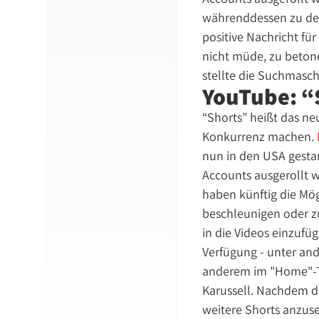
währenddessen zu dem 
positive Nachricht fü
nicht müde, zu betone
stellte die Suchmasch
YouTube: “
“Shorts” heißt das n
Konkurrenz machen.
nun in den USA gesta
Accounts ausgerollt w
haben künftig die Mö
beschleunigen oder z
in die Videos einzufü
Verfügung - unter an
anderem im "Home"-Ta
Karussell. Nachdem de
weitere Shorts anzus