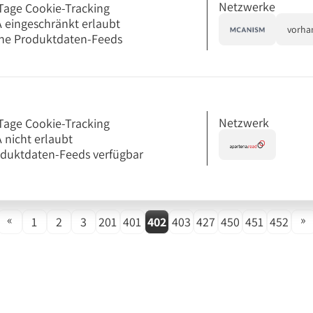
Netzwerke
Tage Cookie-Tracking
 eingeschränkt erlaubt
vorha
ne Produktdaten-Feeds
Netzwerk
Tage Cookie-Tracking
 nicht erlaubt
duktdaten-Feeds verfügbar
«
»
1
2
3
201
401
402
403
427
450
451
452