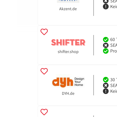
SEA
Kei
Akzent.de
60 
SEA
Pro
shifter.shop
30 
SEA
Kei
DYH.de