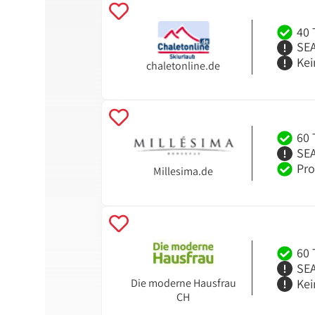
40 
SEA
Kei
chaletonline.de
60 
SEA
Pro
Millesima.de
60 
SEA
Kei
Die moderne Hausfrau
CH