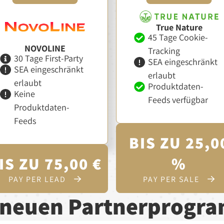
True Nature
45 Tage Cookie-
NOVOLINE
Tracking
30 Tage First-Party
SEA eingeschränkt
SEA eingeschränkt
erlaubt
erlaubt
Produktdaten-
Keine
Feeds verfügbar
Produktdaten-
Feeds
BIS ZU 25,0
IS ZU 75,00 €
%
PAY PER LEAD
PAY PER SALE
e neuen Partnerprogr